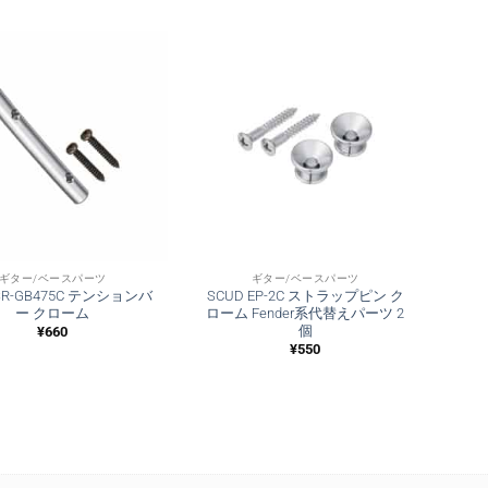
ギター/ベースパーツ
ギター/ベースパーツ
SR-GB475C テンションバ
SCUD EP-2C ストラップピン ク
ー クローム
ローム Fender系代替えパーツ 2
個
¥
660
¥
550