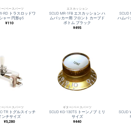
ター/ベースパーツ
エスカッション
RW-RD トラスロッドワ
SCUD MR-1FB エスカッション ハ
SCUD
シャー 円形φ5
ムバッカー用 フロント カーブド
ハムバ
ボトム ブラック
¥
110
¥
495
ター/ベースパーツ
ギター/ベースパーツ
WC-TR トグルスイッチ
SCUD KG-130TS トーンノブ ミリ
SCUD
インチサイズ
サイズ
¥
5,280
¥
440