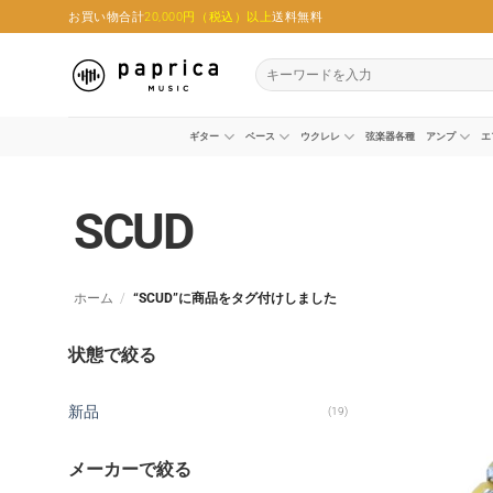
Skip
お買い物合計
20,000円（税込）以上
送料無料
to
content
検
索
対
象:
ギター
ベース
ウクレレ
弦楽器各種
アンプ
エ
SCUD
ホーム
/
“SCUD”に商品をタグ付けしました
状態で絞る
新品
(19)
メーカーで絞る