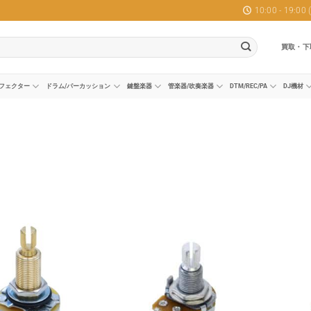
10:00 - 19:0
買取・下
フェクター
ドラム/パーカッション
鍵盤楽器
管楽器/吹奏楽器
DTM/REC/PA
DJ機材