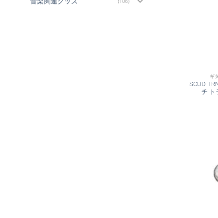
音楽関連グッズ
(106)
ギ
SCUD T
チ 