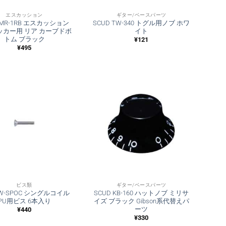
エスカッション
ギター/ベースパーツ
 MR-1RB エスカッション
SCUD TW-340 トグル用ノブ ホワ
ッカー用 リア カーブドボ
イト
トム ブラック
¥
121
¥
495
ビス類
ギター/ベースパーツ
 W-SPOC シングルコイル
SCUD KB-160 ハットノブ ミリサ
PU用ビス 6本入り
イズ ブラック Gibson系代替えパ
ーツ
¥
440
¥
330