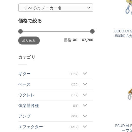
すべての メーカー名
価格で絞る
SCUD CT
500kΩ
最
最
価格:
¥0
—
¥7,700
絞り込み
低
高
価
価
格
格
カテゴリ
ギター
(1147)
ベース
(226)
ウクレレ
(117)
弦楽器各種
(53)
アンプ
(532)
SCUD AL
エフェクター
(1212)
ーブ 