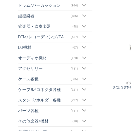
ドラム/パーカッション
(394)
鍵盤楽器
(186)
管楽器・吹奏楽器
(48)
DTM/レコーディング/PA
(467)
DJ機材
(67)
オーディオ機材
(178)
アクセサリー
(731)
ケース各種
(306)
ギ
SCUD S
ケーブル/コネクタ各種
(221)
スタンド/ホルダー各種
(227)
パーツ各種
(751)
その他楽器/機材
(18)