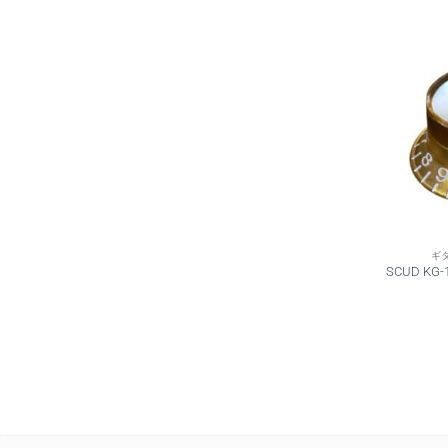
ギ
SCUD K