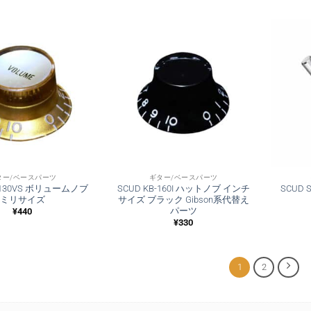
ター/ベースパーツ
ギター/ベースパーツ
G-130VS ボリュームノブ
SCUD KB-160I ハットノブ インチ
SCUD 
ミリサイズ
サイズ ブラック Gibson系代替え
パーツ
¥
440
¥
330
1
2