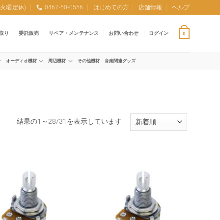
0 (火曜定休)
0467-50-0556
はじめての方
店舗情報
ヘルプ
取り
委託販売
リペア・メンテナンス
お問い合わせ
ログイン
0
オーディオ機材
周辺機材
その他機材
音楽関連グッズ
新
結果の1～28/31を表示しています
し
い
順