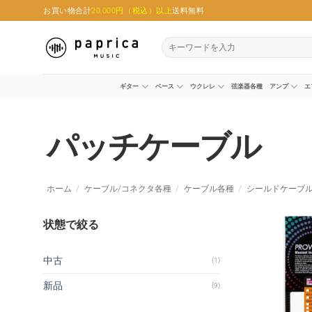
Skip
お買い物合計
20,000円（税込）以上
送料無料
to
content
検
索
対
象:
ギター
ベース
ウクレレ
弦楽器各種
アンプ
エ
パッチケーブル
ホーム
/
ケーブル/コネクタ各種
/
ケーブル各種
/
シールドケーブ
状態で絞る
中古
(1)
新品
(9)