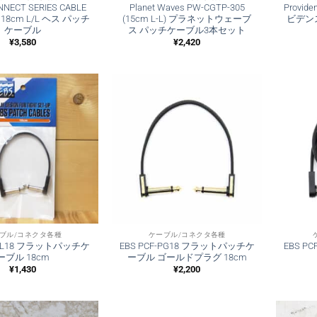
NNECT SERIES CABLE
Planet Waves PW-CGTP-305
Provide
6ft 18cm L/L ヘス パッチ
(15cm L-L) プラネットウェーブ
ビデン
ケーブル
ス パッチケーブル3本セット
¥
3,580
¥
2,420
ブル/コネクタ各種
ケーブル/コネクタ各種
F-DL18 フラットパッチケ
EBS PCF-PG18 フラットパッチケ
EBS P
ーブル 18cm
ーブル ゴールドプラグ 18cm
¥
1,430
¥
2,200