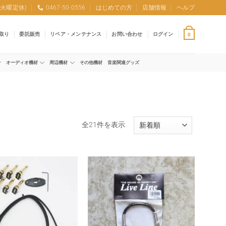
0 (火曜定休)
0467-50-0556
はじめての方
店舗情報
ヘルプ
取り
委託販売
リペア・メンテナンス
お問い合わせ
ログイン
0
オーディオ機材
周辺機材
その他機材
音楽関連グッズ
新
全21件を表示
し
い
順