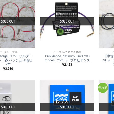
SOLD OUT
SOLD OUT
パッチケーブル
ケーブル/コネクタ各種
rge L’s 225 ソルダー
Providence Platinum Link P203
【中古】F
ド 赤 パッチとり混ぜ
model 0.25m L/S プロビデンス
SL-4
7本
¥
2,423
¥
3,980
売れ筋
SOLD OUT
SOLD OUT