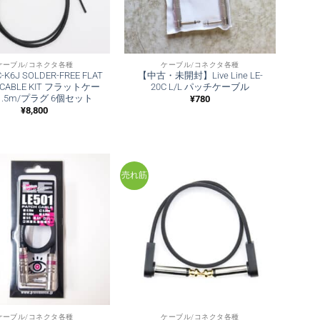
ケーブル/コネクタ各種
ケーブル/コネクタ各種
C-K6J SOLDER-FREE FLAT
【中古・未開封】Live Line LE-
 CABLE KIT フラットケー
20C L/L パッチケーブル
1.5m/プラグ 6個セット
¥
780
¥
8,800
売れ筋
ケーブル/コネクタ各種
ケーブル/コネクタ各種