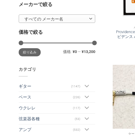
メーカーで絞る
すべての メーカー名
価格で絞る
Providenc
ビデンス 
最
最
価格:
¥0
—
¥13,200
絞り込み
低
高
価
価
格
格
カテゴリ
ギター
(1147)
ベース
(226)
ウクレレ
(117)
弦楽器各種
(53)
アンプ
(532)
ケー