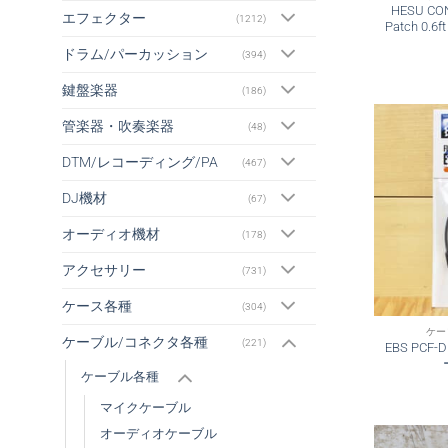
HESU CO
エフェクター
(1212)
Patch 0.
ドラム/パーカッション
(394)
鍵盤楽器
(186)
管楽器・吹奏楽器
(48)
DTM/レコーディング/PA
(467)
DJ機材
(67)
オーディオ機材
(178)
アクセサリー
(731)
ケース各種
(304)
ケー
ケーブル/コネクタ各種
(221)
EBS PC
ケーブル各種
マイクケーブル
オーディオケーブル