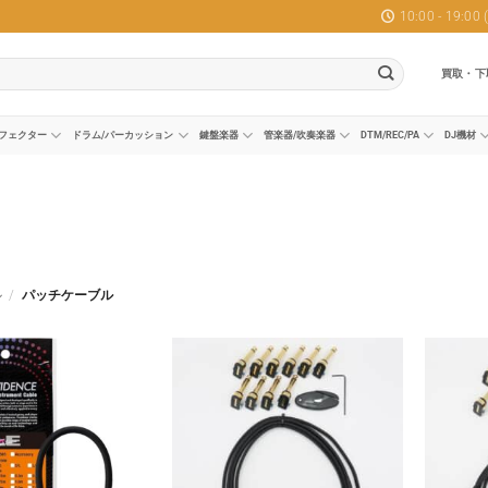
10:00 - 19:0
買取・下
フェクター
ドラム/パーカッション
鍵盤楽器
管楽器/吹奏楽器
DTM/REC/PA
DJ機材
ル
/
パッチケーブル