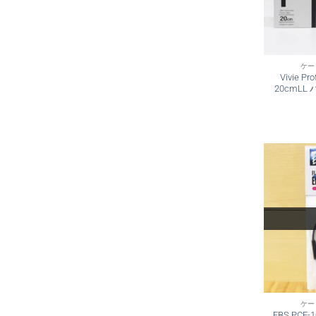
ケー
Vivie Pr
20cmL
ケー
EBS PC