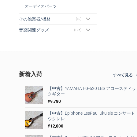
オーディオパーツ
その他楽器/機材
(18)
音楽関連グッズ
(106)
新着入荷
すべて見る
【中古】YAMAHA FG-520 LBS アコースティッ
クギター
¥
9,780
【中古】Epiphone LesPaul Ukulele コンサート
ウクレレ
¥
12,800