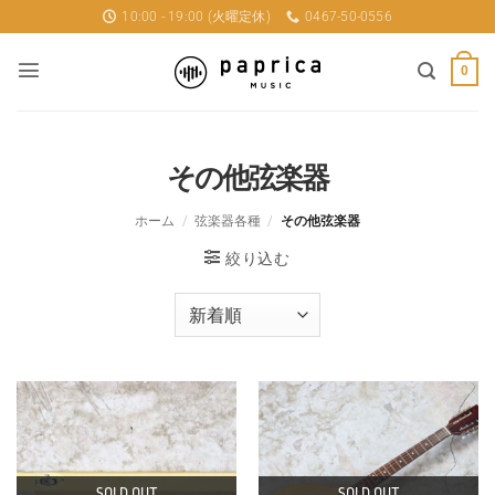
Skip
10:00 - 19:00 (火曜定休)
0467-50-0556
to
content
0
その他弦楽器
ホーム
/
弦楽器各種
/
その他弦楽器
絞り込む
SOLD OUT
SOLD OUT