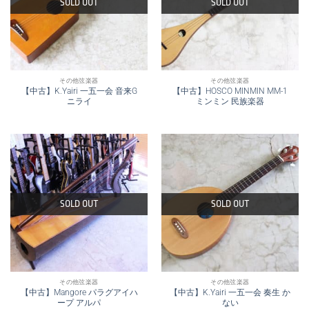
SOLD OUT
SOLD OUT
その他弦楽器
その他弦楽器
【中古】K.Yairi 一五一会 音来G
【中古】HOSCO MINMIN MM-1
ニライ
ミンミン 民族楽器
SOLD OUT
SOLD OUT
その他弦楽器
その他弦楽器
【中古】Mangore パラグアイハ
【中古】K.Yairi 一五一会 奏生 か
ープ アルパ
ない