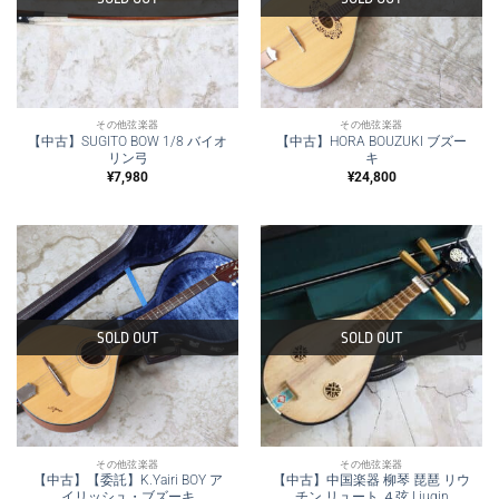
その他弦楽器
その他弦楽器
【中古】SUGITO BOW 1/8 バイオ
【中古】HORA BOUZUKI ブズー
リン弓
キ
¥
7,980
¥
24,800
SOLD OUT
SOLD OUT
その他弦楽器
その他弦楽器
【中古】【委託】K.Yairi BOY ア
【中古】中国楽器 柳琴 琵琶 リウ
イリッシュ・ブズーキ
チン リュート ４弦 Liuqin