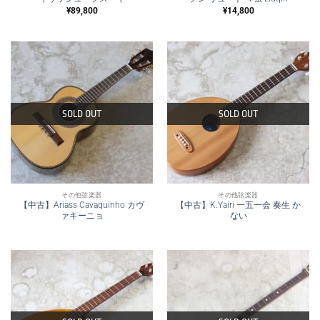
¥
89,800
¥
14,800
SOLD OUT
SOLD OUT
その他弦楽器
その他弦楽器
【中古】Ariass Cavaquinho カヴ
【中古】K.Yairi 一五一会 奏生 か
ァキーニョ
ない