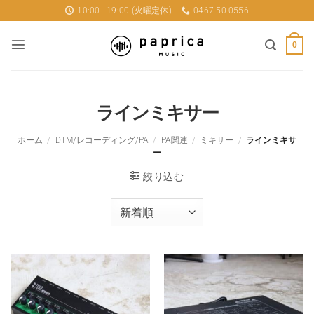
Skip
10:00 - 19:00 (火曜定休)
0467-50-0556
to
content
0
ラインミキサー
ホーム
/
DTM/レコーディング/PA
/
PA関連
/
ミキサー
/
ラインミキサ
ー
絞り込む