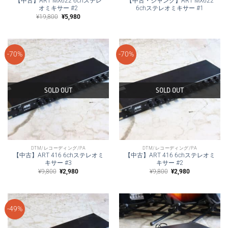
【中古】ART MX622 6chステレ
【中古・ジャンク】ART MX622
オミキサー #2
6chステレオミキサー #1
元
現
¥
19,800
¥
5,980
の
在
価
の
格
価
は
格
¥19,800
は
で
¥5,980
-70%
-70%
し
で
た。
す。
SOLD OUT
SOLD OUT
DTM/レコーディング/PA
DTM/レコーディング/PA
【中古】ART 416 6chステレオミ
【中古】ART 416 6chステレオミ
キサー #3
キサー #2
元
現
元
現
¥
9,800
¥
2,980
¥
9,800
¥
2,980
の
在
の
在
価
の
価
の
格
価
格
価
は
格
は
格
¥9,800
は
¥9,800
は
で
¥2,980
で
¥2,980
-49%
し
で
し
で
た。
す。
た。
す。