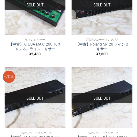
SOLD OUT
SOLD OUT
ラインミキサー
DTM/レコーディング/PA
【中古】XTUGA MAX1200 10チ
【中古】Roland M-120 ラインミ
ャンネルラインミキサー
キサー
¥
2,480
¥
7,800
-70%
SOLD OUT
SOLD OUT
DTM/レコーディング/PA
DTM/レコーディング/PA