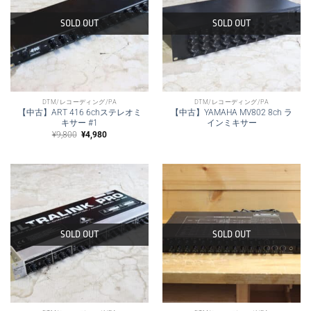
SOLD OUT
SOLD OUT
DTM/レコーディング/PA
DTM/レコーディング/PA
【中古】ART 416 6chステレオミ
【中古】YAMAHA MV802 8ch ラ
キサー #1
インミキサー
元
現
¥
9,800
¥
4,980
の
在
価
の
格
価
は
格
¥9,800
は
で
¥4,980
し
で
た。
す。
SOLD OUT
SOLD OUT