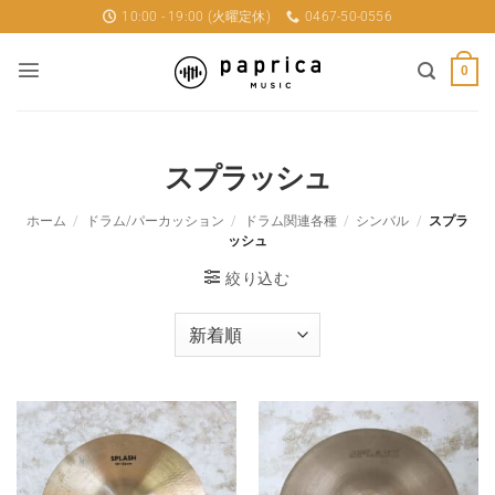
Skip
10:00 - 19:00 (火曜定休)
0467-50-0556
to
content
0
スプラッシュ
ホーム
/
ドラム/パーカッション
/
ドラム関連各種
/
シンバル
/
スプラ
ッシュ
絞り込む