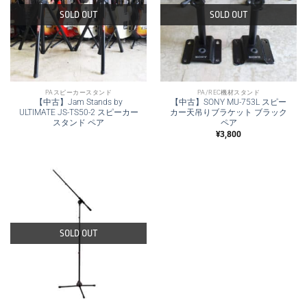
SOLD OUT
SOLD OUT
PAスピーカースタンド
PA/REC機材スタンド
【中古】Jam Stands by
【中古】SONY MU-753L スピー
ULTIMATE JS-TS50-2 スピーカー
カー天吊りブラケット ブラック
スタンド ペア
ペア
¥
3,800
SOLD OUT