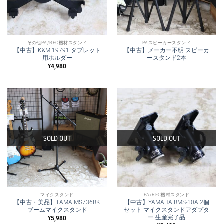
その他PA/REC機材スタンド
PAスピーカースタンド
【中古】K&M 19791 タブレット
【中古】メーカー不明 スピーカ
用ホルダー
ースタンド2本
¥
4,980
SOLD OUT
SOLD OUT
マイクスタンド
PA/REC機材スタンド
【中古・美品】TAMA MS736BK
【中古】YAMAHA BMS-10A 2個
ブームマイクスタンド
セット マイクスタンドアダプタ
ー 生産完了品
¥
5,980