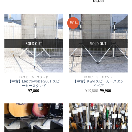
¥
8,480
-50%
SOLD OUT
SOLD OUT
PAスピーカースタンド
PAスピーカースタンド
【中古】Electro-Voice 200T スピ
【中古】K&M スピーカースタン
ーカースタンド
ド ペア
元
現
¥
7,800
¥
19,800
¥
9,980
の
在
価
の
格
価
は
格
¥19,800
は
で
¥9,980
し
で
た。
す。