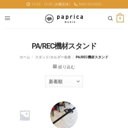
Skip
10:00 - 19:00 (火曜定休)
0467-50-0556
to
content
0
PA/REC機材スタンド
ホーム
/
スタンド/ホルダー各種
/
PA/REC機材スタンド
絞り込む