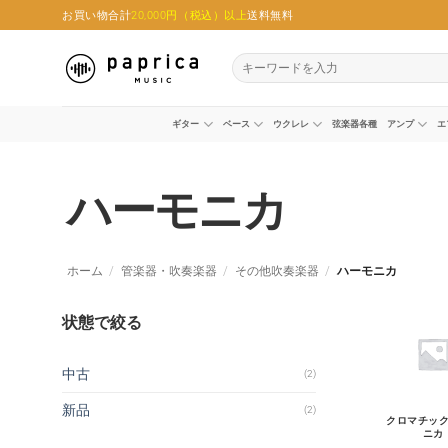
Skip
お買い物合計
20,000円（税込）以上
送料無料
to
content
検
索
対
象:
ギター
ベース
ウクレレ
弦楽器各種
アンプ
エ
ハーモニカ
ホーム
/
管楽器・吹奏楽器
/
その他吹奏楽器
/
ハーモニカ
状態で絞る
中古
(2)
新品
(2)
クロマチッ
ニカ