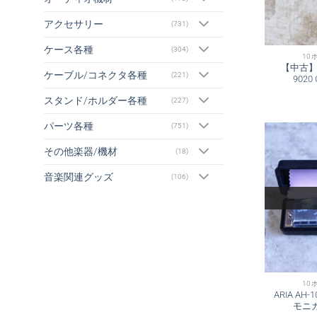
アクセサリー
(731)
ケース各種
(304)
10
【中古】Her
ケーブル/コネクタ各種
(221)
902
スタンド/ホルダー各種
(227)
パーツ各種
(751)
その他楽器/機材
(18)
音楽関連グッズ
(106)
10
ARIA AH
モニ