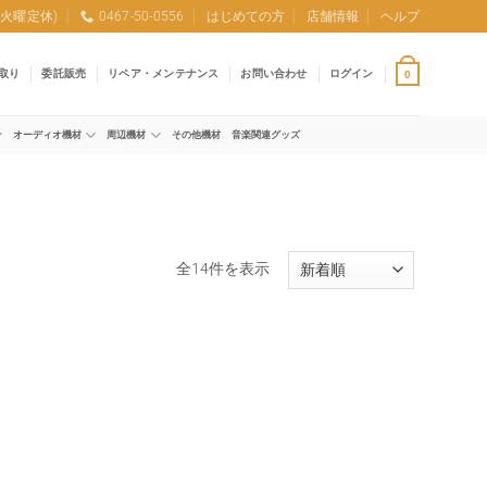
0 (火曜定休)
0467-50-0556
はじめての方
店舗情報
ヘルプ
取り
委託販売
リペア・メンテナンス
お問い合わせ
ログイン
0
オーディオ機材
周辺機材
その他機材
音楽関連グッズ
新
全14件を表示
し
い
順