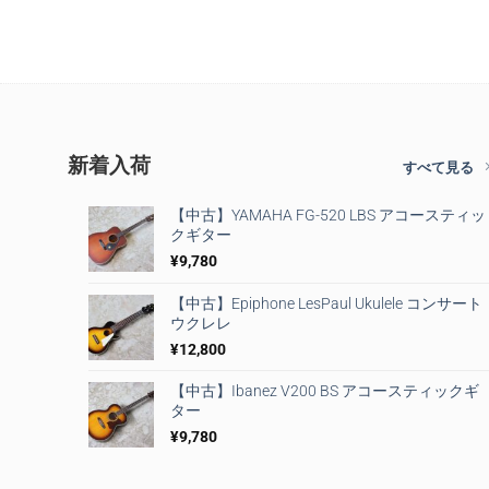
新着入荷
すべて見る
【中古】YAMAHA FG-520 LBS アコースティッ
クギター
¥
9,780
【中古】Epiphone LesPaul Ukulele コンサート
ウクレレ
¥
12,800
【中古】Ibanez V200 BS アコースティックギ
ター
¥
9,780