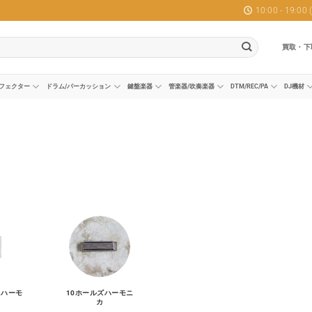
10:00 - 19:0
買取・下
フェクター
ドラム/パーカッション
鍵盤楽器
管楽器/吹奏楽器
DTM/REC/PA
DJ機材
クハーモ
10ホールズハーモニ
カ