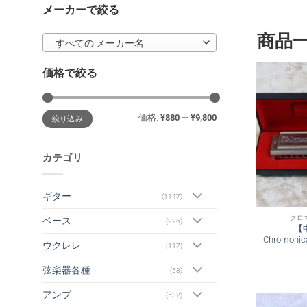
メーカーで絞る
商品
すべての メーカー名
価格で絞る
最
最
価格:
¥880
—
¥9,800
絞り込み
低
高
価
価
格
格
カテゴリ
ギター
(1147)
クロ
ベース
(226)
【
Chromon
ウクレレ
(117)
弦楽器各種
(53)
アンプ
(532)