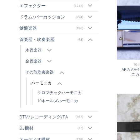
エフェクター
(1212)
ドラム/パーカッション
(394)
鍵盤楽器
(186)
管楽器・吹奏楽器
(48)
木管楽器
金管楽器
10
ARIA AH
その他吹奏楽器
ニカ
ハーモニカ
クロマチックハーモニカ
10ホールズハーモニカ
DTM/レコーディング/PA
(467)
DJ機材
(67)
オーディオ機材
(178)