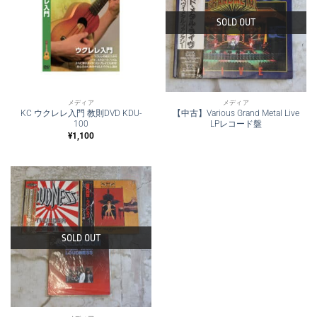
SOLD OUT
メディア
メディア
KC ウクレレ入門 教則DVD KDU-
【中古】Various Grand Metal Live
100
LPレコード盤
¥
1,100
SOLD OUT