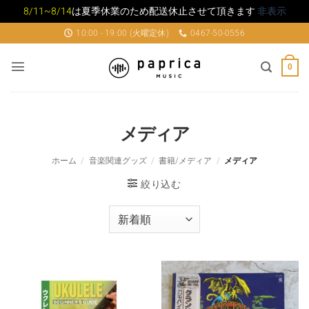
8/11~8/14
は夏季休業のため配送休止させて頂きます
非表示
Skip
10:00 - 19:00 (火曜定休)
0467-50-0556
to
content
0
メディア
ホーム
/
音楽関連グッズ
/
書籍/メディア
/
メディア
絞り込む