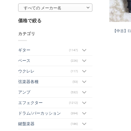
すべての メーカー名
価格で絞る
【中古】ELE
カテゴリ
ギター
(1147)
ベース
(226)
ウクレレ
(117)
弦楽器各種
(53)
アンプ
(532)
エフェクター
(1212)
ドラム/パーカッション
(394)
鍵盤楽器
(186)