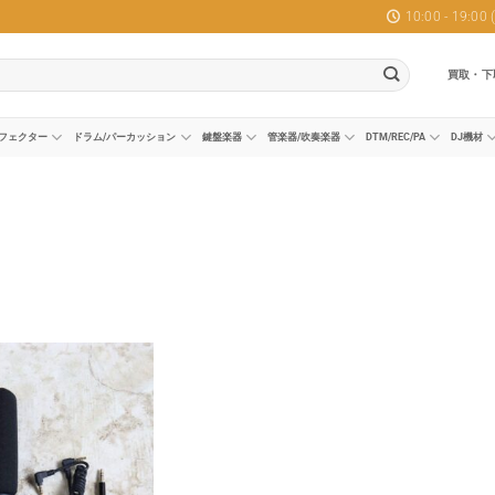
10:00 - 19:0
買取・下
フェクター
ドラム/パーカッション
鍵盤楽器
管楽器/吹奏楽器
DTM/REC/PA
DJ機材