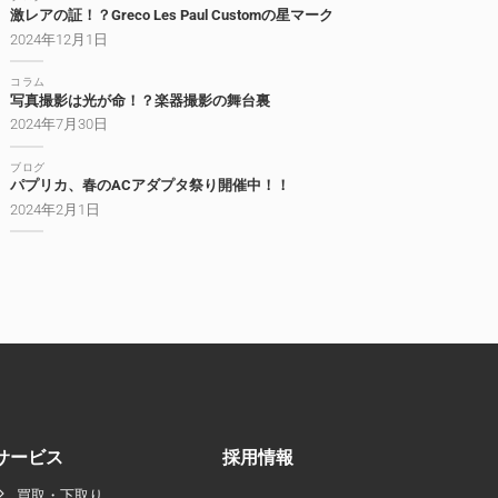
激レアの証！？Greco Les Paul Customの星マーク
2024年12月1日
コラム
写真撮影は光が命！？楽器撮影の舞台裏
2024年7月30日
ブログ
パプリカ、春のACアダプタ祭り開催中！！
2024年2月1日
サービス
採用情報
買取・下取り