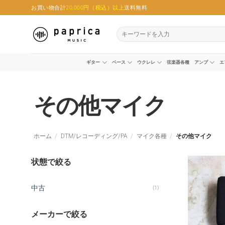
Skip
お買い物合計
20,000円（税込）以上
送料無料
to
content
検
索
対
象:
ギター
ベース
ウクレレ
弦楽器各種
アンプ
エ
その他マイク
ホーム
/
DTM/レコーディング/PA
/
マイク各種
/
その他マイク
状態で絞る
中古
(1)
メーカーで絞る