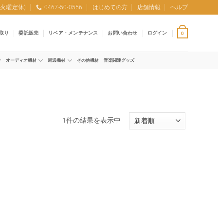
0 (火曜定休)
0467-50-0556
はじめての方
店舗情報
ヘルプ
取り
委託販売
リペア・メンテナンス
お問い合わせ
ログイン
0
オーディオ機材
周辺機材
その他機材
音楽関連グッズ
1件の結果を表示中