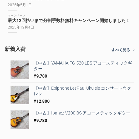
2026年5月1日
キャンペーン
最大12回払いまで分割手数料無料キャンペーン開始しました！
2025年12月4日
新着入荷
すべて見る
【中古】YAMAHA FG-520 LBS アコースティックギ
ター
¥
9,780
【中古】Epiphone LesPaul Ukulele コンサートウク
レレ
¥
12,800
【中古】Ibanez V200 BS アコースティックギター
¥
9,780