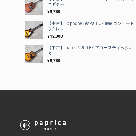
クギター
¥
9,780
【中古】Epiphone LesPaul Ukulele コンサート
ウクレレ
¥
12,800
【中古】Ibanez V200 BS アコースティックギ
ター
¥
9,780