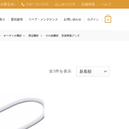
0 (火曜定休)
0467-50-0556
はじめての方
店舗情報
ヘルプ
取り
委託販売
リペア・メンテナンス
お問い合わせ
ログイン
0
オーディオ機材
周辺機材
その他機材
音楽関連グッズ
新
全3件を表示
し
い
順