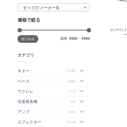
すべての メーカー名
価格で絞る
KC PH-L
ー
最
最
価格:
¥330
—
¥500
絞り込み
低
高
価
価
格
格
カテゴリ
ギター
(1147)
ベース
(226)
ウクレレ
(117)
弦楽器各種
(53)
アンプ
(532)
エフェクター
(1212)