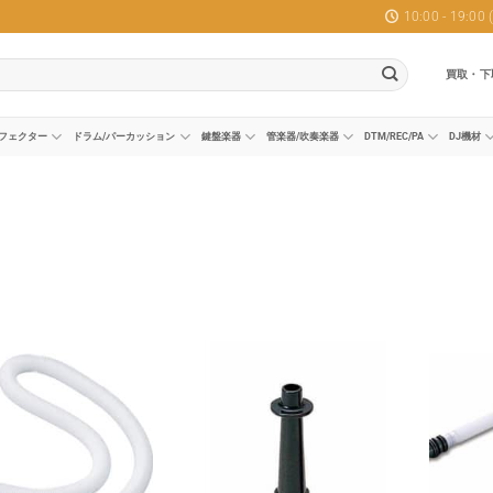
10:00 - 19:0
買取・下
フェクター
ドラム/パーカッション
鍵盤楽器
管楽器/吹奏楽器
DTM/REC/PA
DJ機材