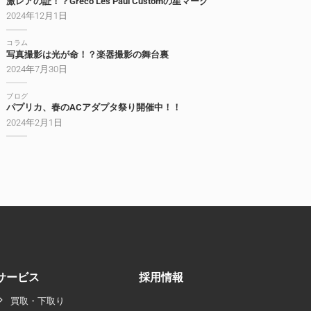
激レアの証！？Greco Les Paul Customの星マーク
2024年12月1日
コラム
写真撮影は光が命！？楽器撮影の舞台裏
2024年7月30日
ブログ
パプリカ、春のACアダプタ祭り開催中！！
2024年2月1日
サービス
採用情報
買取・下取り