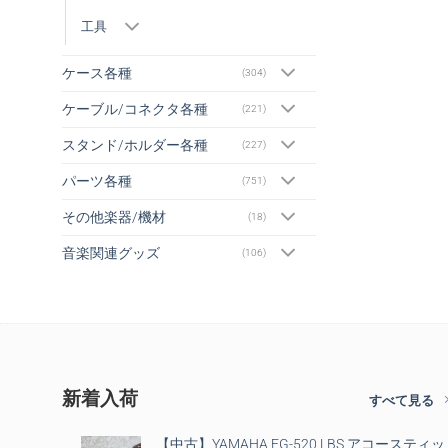
工具
ケース各種
(304)
ケーブル/コネクタ各種
(221)
スタンド/ホルダー各種
(227)
パーツ各種
(751)
その他楽器/機材
(18)
音楽関連グッズ
(106)
新着入荷
すべて見る
【中古】YAMAHA FG-520 LBS アコースティッ