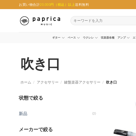
Skip
お買い物合計
20,000円（税込）以上
送料無料
to
content
検
索
対
象:
ギター
ベース
ウクレレ
弦楽器各種
アンプ
エ
吹き口
ホーム
/
アクセサリー
/
鍵盤楽器アクセサリー
/
吹き口
状態で絞る
新品
(2)
メーカーで絞る