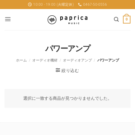
Skip
10:00 - 19:00 (火曜定休)
0467-50-0556
to
content
0
パワーアンプ
ホーム
/
オーディオ機材
/
オーディオアンプ
/
パワーアンプ
絞り込む
選択に一致する商品が見つかりませんでした。