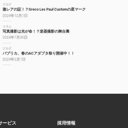
ブログ
激レアの証！？Greco Les Paul Customの星マーク
2024年12月1日
コラム
写真撮影は光が命！？楽器撮影の舞台裏
2024年7月30日
ブログ
パプリカ、春のACアダプタ祭り開催中！！
2024年2月1日
サービス
採用情報