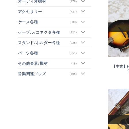
オーディオ機材
(178)
アクセサリー
(731)
ケース各種
(303)
ケーブル/コネクタ各種
(221)
スタンド/ホルダー各種
(226)
パーツ各種
(751)
その他楽器/機材
(18)
【中古】Pl
ド
音楽関連グッズ
(106)