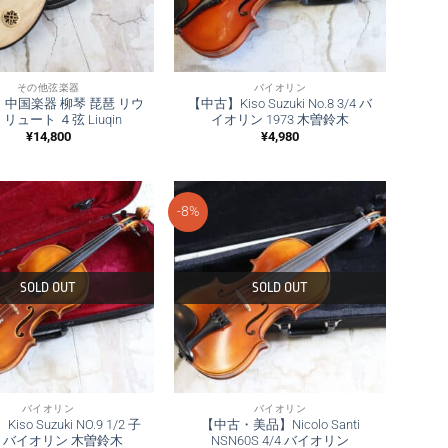
その他弦楽器
バイオリン
中国楽器 柳琴 琵琶 リウ
【中古】Kiso Suzuki No.8 3/4 バ
 リュート ４弦 Liuqin
イオリン 1973 木曽鈴木
¥
14,800
¥
4,980
-8%
SOLD OUT
SOLD OUT
バイオリン
バイオリン
so Suzuki NO.9 1/2 子
【中古・美品】Nicolo Santi
 バイオリン 木曽鈴木
NSN60S 4/4 バイオリン