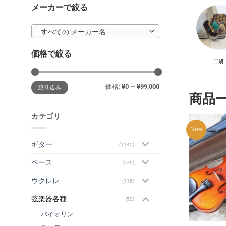
メーカーで絞る
すべての メーカー名
価格で絞る
二胡
最
最
価格:
¥0
—
¥99,000
絞り込み
低
高
価
価
商品
格
格
カテゴリ
New
ギター
(1145)
ベース
(226)
ウクレレ
(116)
弦楽器各種
(50)
バイオリン