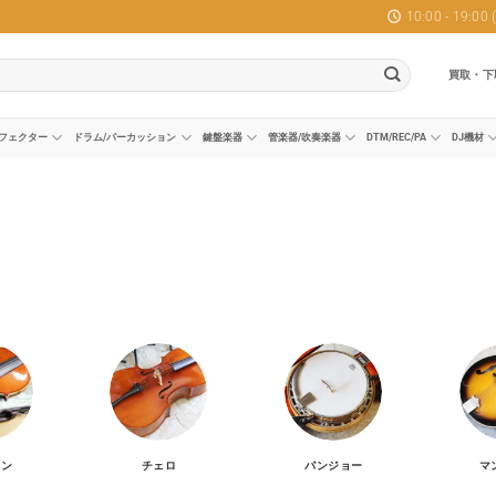
10:00 - 19:0
買取・下
フェクター
ドラム/パーカッション
鍵盤楽器
管楽器/吹奏楽器
DTM/REC/PA
DJ機材
リン
チェロ
バンジョー
マ