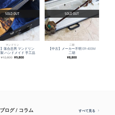
SOLD OUT
SOLD OUT
マンドリン
二胡
】落合忠男 マンドリン
【中古】メーカー不明 ER-400M
2年製 ハンドメイド 手工品
二胡
元
現
¥
12,800
¥
9,800
¥
8,800
の
在
価
の
格
価
は
格
¥12,800
は
で
¥9,800
し
で
た。
す。
ブログ / コラム
すべて見る