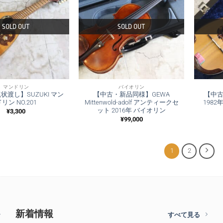
SOLD OUT
SOLD OUT
マンドリン
バイオリン
状渡し】SUZUKI マン
【中古・新品同様】GEWA
【中古
リン NO.201
Mittenwold-adolf アンティークセ
198
ット 2016年 バイオリン
¥
3,300
¥
99,000
1
2
新着情報
すべて見る