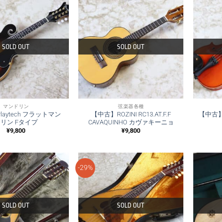
SOLD OUT
SOLD OUT
マンドリン
弦楽器各種
aytech フラットマン
【中古】ROZINI RC13.AT.F.F
【中古】S
リン Fタイプ
CAVAQUINHO カヴァキーニョ
¥
9,800
¥
9,800
-29%
SOLD OUT
SOLD OUT