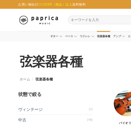
Skip
お買い物合計
20,000円（税込）以上
送料無料
to
content
検
索
対
象:
ギター
ベース
ウクレレ
弦楽器各種
アンプ
エ
弦楽器各種
ホーム
/
弦楽器各種
状態で絞る
ヴィンテージ
(1)
中古
(19)
バイオ