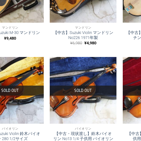
マンドリン
マンドリン
【中古】Suzuki Violin マンドリン
【中古】
zuki M-30 マンドリン
No226 1971年製
チン
¥
9,480
元
現
¥
6,980
¥
4,980
の
在
価
の
格
価
は
格
¥6,980
は
で
¥4,980
し
で
た。
す。
SOLD OUT
SOLD OUT
バイオリン
バイオリン
uki Violin 鈴木バイオ
【中古・現状渡し】鈴木バイオ
【中古】Ki
 280 1/2サイズ
リン No13 1/4 子供用 バイオリン
供用