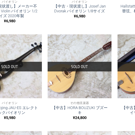
バイオリン
バイオリン
現状渡し】メーカー不
【中古・現状渡し】Josef Jan
Hallst
t Violin バイオリン 1/2
Dvorak バイオリン 1/8サイズ
替弦、
イズ 2020年製
¥
6,980
¥
6,980
SOLD OUT
SOLD OUT
バイオリン
その他弦楽器
ing JAU-ES エレクト
【中古】HORA BOUZUKI ブズー
【中古】【
ックバイオリン
キ
イ
¥
5,980
¥
24,800