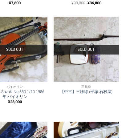
元
現
¥
7,800
¥
39,800
¥
36,800
の
在
価
の
格
価
は
格
¥39,800
は
で
¥36,800
し
で
た。
す。
SOLD OUT
SOLD OUT
バイオリン
三味線
zuki No.330 1/10 1986
【中古】三味線 (平塚 石村屋)
年 バイオリン
¥
28,000