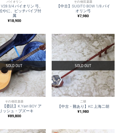
バイオリン
その他弦楽器
att V28 3/4 バイオリン 弓、
【中古】SUGITO BOW 1/8 バイ
松やに、ピッチパイプ付
オリン弓
属
¥
7,980
¥
18,900
SOLD OUT
SOLD OUT
その他弦楽器
二胡
委託】K.Yairi BOY ア
【中古・難あり】KC 上海二胡
リッシュ・ブズーキ
¥
1,980
¥
89,800