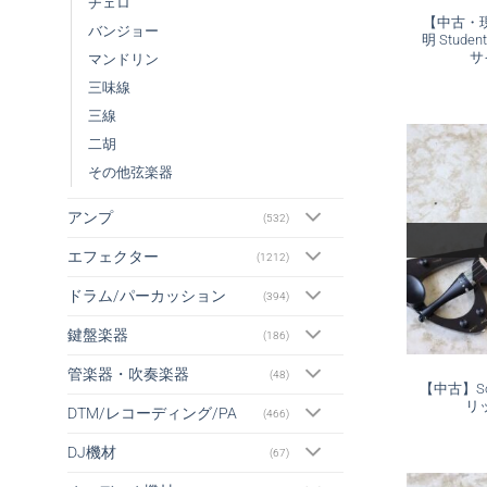
チェロ
【中古・
バンジョー
明 Studen
サ
マンドリン
三味線
三線
二胡
その他弦楽器
アンプ
(532)
エフェクター
(1212)
ドラム/パーカッション
(394)
鍵盤楽器
(186)
管楽器・吹奏楽器
(48)
【中古】Soj
リ
DTM/レコーディング/PA
(466)
DJ機材
(67)