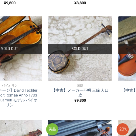
¥
9,800
¥
3,800
SOLD OUT
SOLD OUT
バイオリン
三線
ジ】David Techler
【中古】メーカー不明 三線 人口
【中古】Su
ecit Romae Anno 1703
皮
 Guarneri モデル バイオ
¥
9,800
リン
-23%
美品