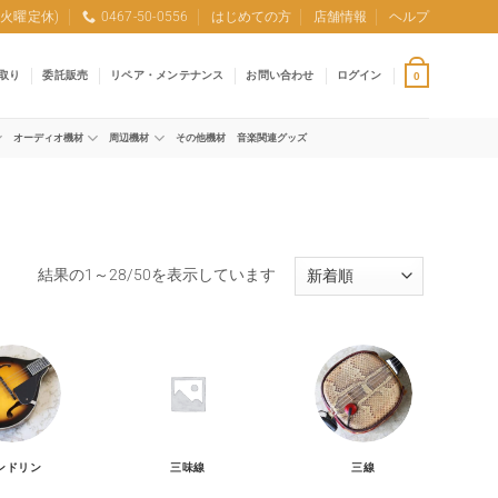
0 (火曜定休)
0467-50-0556
はじめての方
店舗情報
ヘルプ
取り
委託販売
リペア・メンテナンス
お問い合わせ
ログイン
0
オーディオ機材
周辺機材
その他機材
音楽関連グッズ
新
結果の1～28/50を表示しています
し
い
順
ンドリン
三味線
三線