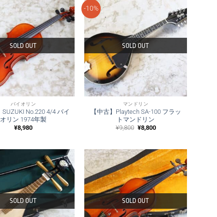
-10%
SOLD OUT
SOLD OUT
バイオリン
マンドリン
UZUKI No.220 4/4 バイ
【中古】Playtech SA-100 フラッ
オリン 1974年製
トマンドリン
元
現
¥
8,980
¥
9,800
¥
8,800
の
在
価
の
格
価
は
格
¥9,800
は
で
¥8,800
し
で
た。
す。
SOLD OUT
SOLD OUT