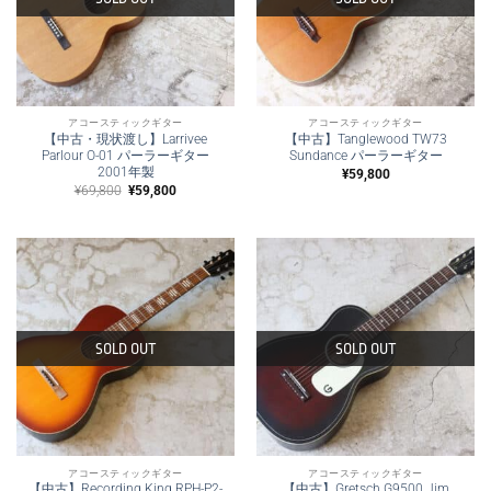
アコースティックギター
アコースティックギター
【中古・現状渡し】Larrivee
【中古】Tanglewood TW73
Parlour O-01 パーラーギター
Sundance パーラーギター
2001年製
¥
59,800
元
現
¥
69,800
¥
59,800
の
在
価
の
格
価
は
格
¥69,800
は
で
¥59,800
し
で
た。
す。
SOLD OUT
SOLD OUT
アコースティックギター
アコースティックギター
【中古】Recording King RPH-P2-
【中古】Gretsch G9500 Jim