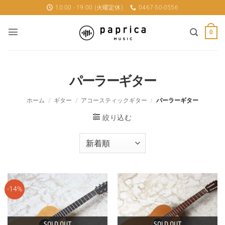
Skip
10:00 - 19:00 (火曜定休)
0467-50-0556
to
content
0
パーラーギター
ホーム
/
ギター
/
アコースティックギター
/
パーラーギター
絞り込む
-14%
SOLD OUT
SOLD OUT