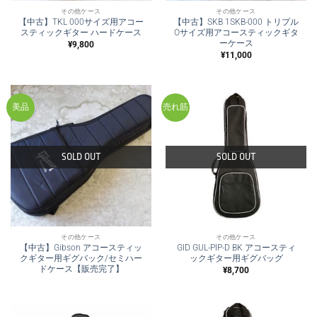
その他ケース
その他ケース
【中古】TKL 000サイズ用アコー
【中古】SKB 1SKB-000 トリプル
スティックギター ハードケース
Oサイズ用アコースティックギタ
ーケース
¥
9,800
¥
11,000
美品
売れ筋
SOLD OUT
SOLD OUT
その他ケース
その他ケース
【中古】Gibson アコースティッ
GID GUL-PIP-D BK アコースティ
クギター用ギグバック/セミハー
ックギター用ギグバッグ
ドケース【販売完了】
¥
8,700