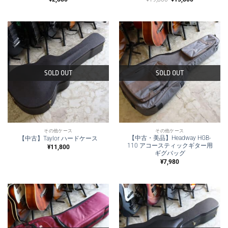
の
在
価
の
格
価
は
格
¥19,800
は
で
¥15,800
し
で
た。
す。
SOLD OUT
SOLD OUT
その他ケース
その他ケース
【中古・美品】Headway HGB-
【中古】Taylor ハードケース
110 アコースティックギター用
¥
11,800
ギグバッグ
¥
7,980