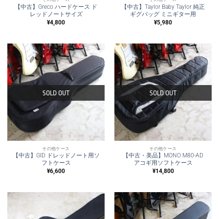
【中古】Greco ハードケース ド
【中古】Taylor Baby Taylor 純正
レッドノートサイズ
ギグバッグ ミニギター用
¥
4,800
¥
5,980
SOLD OUT
SOLD OUT
その他ケース
その他ケース
【中古】GID ドレッドノート用ソ
【中古・美品】MONO M80-AD
フトケース
アコギ用ソフトケース
¥
6,600
¥
14,800