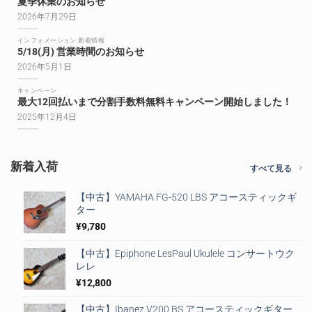
夏季休業のお知らせ
2026年7月29日
インフォメーション 新着情報
5/18(月) 営業時間のお知らせ
2026年5月1日
キャンペーン
最大12回払いまで分割手数料無料キャンペーン開始しました！
2025年12月4日
新着入荷
すべて見る
【中古】YAMAHA FG-520 LBS アコースティックギ
ター
¥
9,780
【中古】Epiphone LesPaul Ukulele コンサートウク
レレ
¥
12,800
【中古】Ibanez V200 BS アコースティックギター