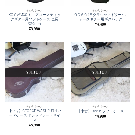
その他ケース
その他ケース
KC CWM30 ミニアコースティッ
GID GIG-6F クラシックギター/フ
クギター用ソフトケース 全長
ォークギター用ギグバッグ
930mm
¥
4,480
¥
3,980
SOLD OUT
SOLD OUT
その他ケース
その他ケース
【中古】GEORGE WASHBURN ハ
【中古】Godin ソフトケース
ードケース ドレッドノートサイ
¥
4,980
ズ
¥
5,980