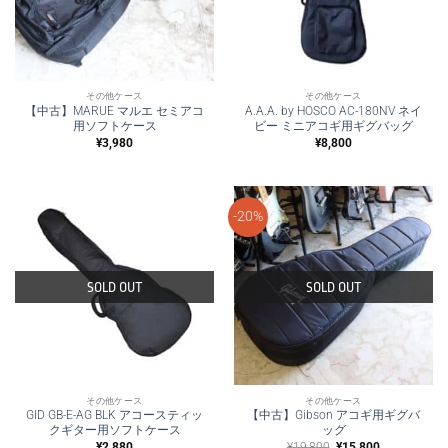
その他ケース
その他ケース
【中古】MARUE マルエ セミアコ
A.A.A. by HOSCO AC-180NV ネイ
用ソフトケース
ビー ミニアコギ用ギグバッグ
¥
3,980
¥
8,800
-20%
SOLD OUT
SOLD OUT
その他ケース
その他ケース
GID GB-E-AG BLK アコースティッ
【中古】Gibson アコギ用ギグバ
クギター用ソフトケース
ッグ
元
現
¥
2,880
¥
19,800
¥
15,800