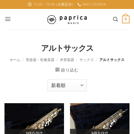
Skip
10:00 - 19:00 (火曜定休)
0467-50-0556
to
content
0
アルトサックス
ホーム
/
管楽器・吹奏楽器
/
木管楽器
/
サックス
/
アルトサックス
絞り込む
SOLD OUT
SOLD OUT