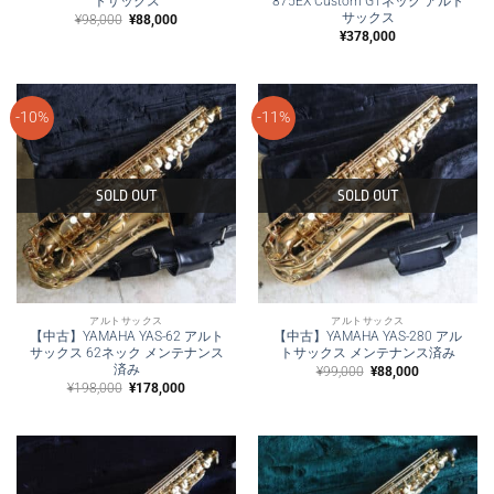
トサックス
875EX Custom G1ネック アルト
サックス
元
現
¥
98,000
¥
88,000
の
在
¥
378,000
価
の
格
価
は
格
¥98,000
は
で
¥88,000
し
で
-10%
-11%
た。
す。
SOLD OUT
SOLD OUT
アルトサックス
アルトサックス
【中古】YAMAHA YAS-62 アルト
【中古】YAMAHA YAS-280 アル
サックス 62ネック メンテナンス
トサックス メンテナンス済み
済み
元
現
¥
99,000
¥
88,000
の
在
元
現
¥
198,000
¥
178,000
価
の
の
在
格
価
価
の
は
格
格
価
¥99,000
は
は
格
で
¥88,000
¥198,000
は
し
で
で
¥178,000
た。
す。
し
で
た。
す。