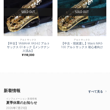
SOLD OUT
SOLD OUT
アルトサックス
アルトサックス
【中古】YAMAHA YAS-62 アルト
【中古・現状渡し】Mavis MAS-
サックス G1ネック【メンテナン
100 アルトサックス 初心者向け
ス済み】
¥
198,000
新着情報
すべて見る
インフォメーション 新着情報
夏季休業のお知らせ
2026年7月29日