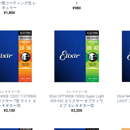
ー用コーティング弦 レ
ト
ギュラー
¥
980
¥
1,850
エレキギター弦
エレキギター弦
NOWEB 12057 7-STRING
Elixir OPTIWEB 19002 Super Light
Elixir
エリクサー 7弦 ライト エ
009-042 エリクサー オプティウ
LIGH
レキギター弦
エブ エレキギター弦
¥
2,130
¥
2,200