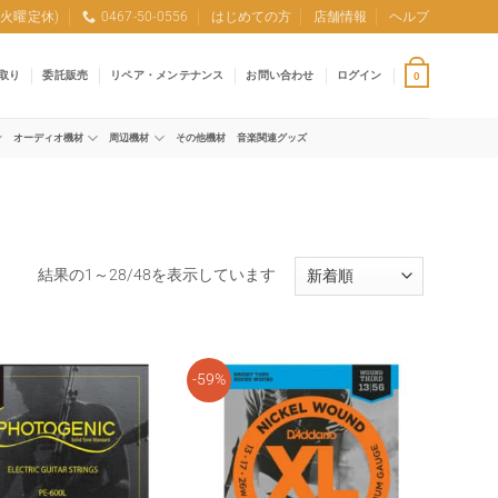
0 (火曜定休)
0467-50-0556
はじめての方
店舗情報
ヘルプ
取り
委託販売
リペア・メンテナンス
お問い合わせ
ログイン
0
オーディオ機材
周辺機材
その他機材
音楽関連グッズ
新
結果の1～28/48を表示しています
し
い
順
-59%