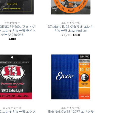
アクセサリー
エレキギター弦
GENIC PE-600L フォトジ
D’Addario EJ22 ダダリオ エレキ
ク エレキギター弦 ライト
ギター弦 Jazz Medium
ゲージ 010-046
元
現
¥
1,210
¥
500
の
在
¥
480
価
の
格
価
は
格
¥1,210
は
で
¥500
し
で
た。
す。
エレキギター弦
エレキギター弦
S942 エレキギター弦 エクス
Elixir NANOWEB 12077 エリクサ