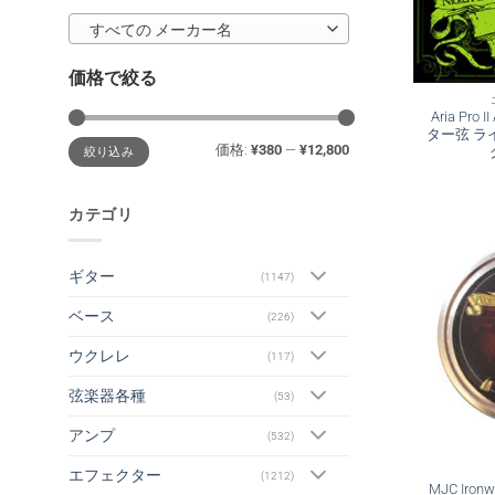
すべての メーカー名
価格で絞る
Aria Pro
ター弦 ラ
最
最
価格:
¥380
—
¥12,800
絞り込み
低
高
価
価
格
格
カテゴリ
ギター
(1147)
ベース
(226)
ウクレレ
(117)
弦楽器各種
(53)
アンプ
(532)
エフェクター
(1212)
MJC Iron