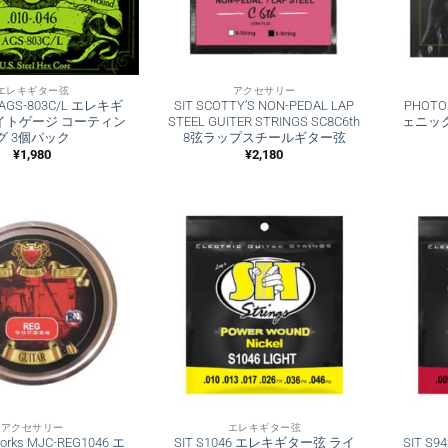
エレキギター弦
アクセサリー
 II AGS-803C/L エレキギ
SIT SCOTTY’S NON-PEDAL LAP
PHOTO
イトゲージ コーティン
STEEL GUITER STRINGS SC8C6th
ェニッ
グ 3個パック
8弦ラップスチールギター弦
¥
1,980
¥
2,180
アクセサリー
エレキギター弦
works MJC-REG1046 エ
SIT S1046 エレキギター弦 ライ
SIT 