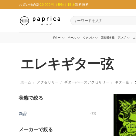
Skip
お買い物合計
20,000円（税込）以上
送料無料
to
content
検
索
対
象:
ギター
ベース
ウクレレ
弦楽器各種
アンプ
エ
エレキギター弦
ホーム
/
アクセサリー
/
ギター/ベースアクセサリー
/
ギター弦
/
状態で絞る
新品
(33)
メーカーで絞る