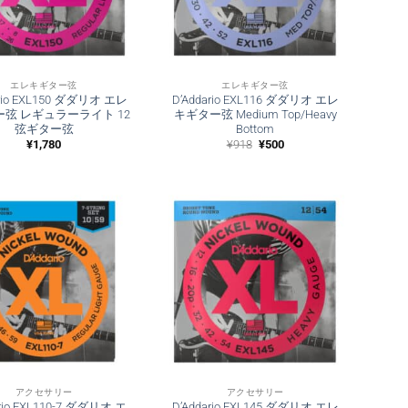
エレキギター弦
エレキギター弦
ario EXL150 ダダリオ エレ
D’Addario EXL116 ダダリオ エレ
弦 レギュラーライト 12
キギター弦 Medium Top/Heavy
弦ギター弦
Bottom
元
現
¥
1,780
¥
918
¥
500
の
在
価
の
格
価
は
格
¥918
は
で
¥500
し
で
た。
す。
アクセサリー
アクセサリー
ario EXL110-7 ダダリオ エ
D’Addario EXL145 ダダリオ エレ