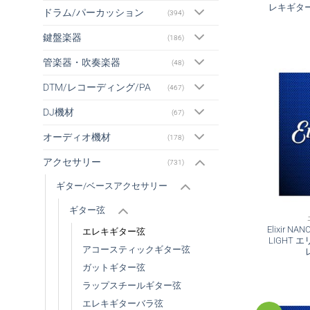
レキギタ
ドラム/パーカッション
(394)
鍵盤楽器
(186)
管楽器・吹奏楽器
(48)
DTM/レコーディング/PA
(467)
DJ機材
(67)
オーディオ機材
(178)
アクセサリー
(731)
ギター/ベースアクセサリー
ギター弦
Elixir NA
エレキギター弦
LIGHT 
アコースティックギター弦
ガットギター弦
ラップスチールギター弦
エレキギターバラ弦