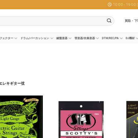
10:00 - 19:0
買取・下
フェクター
ドラム/パーカッション
鍵盤楽器
管楽器/吹奏楽器
DTM/REC/PA
DJ機材
エレキギター弦