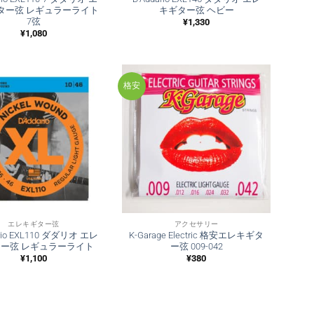
ター弦 レギュラーライト
キギター弦 ヘビー
7弦
¥
1,330
¥
1,080
格安
エレキギター弦
アクセサリー
ario EXL110 ダダリオ エレ
K-Garage Electric 格安エレキギタ
ー弦 レギュラーライト
ー弦 009-042
¥
1,100
¥
380