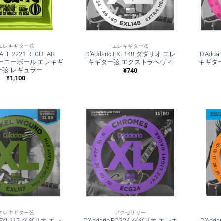
エレキギター弦
エレキギター弦
BALL 2221 REGULAR
D’Addario EXL148 ダダリオ エレ
D’Add
 アーニーボール エレキギ
キギター弦 エクストラヘヴィ
キギター
ー弦 レギュラー
¥
740
¥
1,100
エレキギター弦
アクセサリー
io EXL117 ダダリオ エレ
D’Addario ECG24 ダダリオ エレキ
D’Add