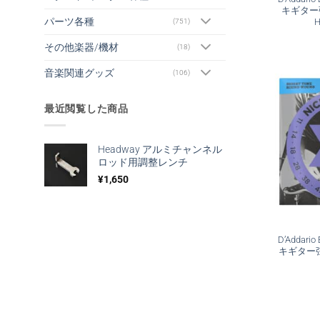
キギター弦 
パーツ各種
H
(751)
その他楽器/機材
(18)
音楽関連グッズ
(106)
最近閲覧した商品
Headway アルミチャンネル
ロッド用調整レンチ
¥
1,650
D’Addar
キギター弦