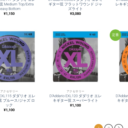
Medium Top/Extra
ギター弦 フラットワウンド ジャ
レキギ
eavy Bottom
ズライト
¥
1,150
¥
3,080
定番
アクセサリー
アクセサリー
io EXL115 ダダリオ エレ
D’Addario EXL120 ダダリオ エレ
D’Add
 ブルース/ジャズ ロ
キギター弦 スーパーライト
キギタ
ック
¥
1,100
¥
1,100