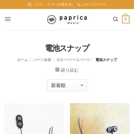
Skip
10:00 - 19:00 (火曜定休)
0467-50-0556
to
content
0
電池スナップ
ホーム
/
パーツ各種
/
ギター/ベースパーツ
/
電池スナップ
絞り込む