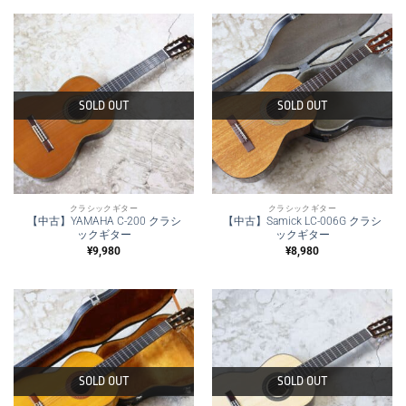
格
価
は
格
¥228,000
は
で
¥218,000
し
で
た。
す。
SOLD OUT
SOLD OUT
クラシックギター
クラシックギター
【中古】YAMAHA C-200 クラシ
【中古】Samick LC-006G クラシ
ックギター
ックギター
¥
9,980
¥
8,980
SOLD OUT
SOLD OUT