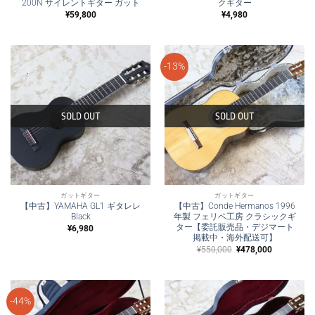
200N サイレントギター ガット
クギター
¥
59,800
¥
4,980
-13%
SOLD OUT
SOLD OUT
ガットギター
ガットギター
【中古】YAMAHA GL1 ギタレレ
【中古】Conde Hermanos 1996
Black
年製 フェリペ工房 クラシックギ
ター【委託販売品・デジマート
¥
6,980
掲載中・海外配送可】
元
現
¥
550,000
¥
478,000
の
在
価
の
格
価
は
格
¥550,000
は
で
¥478,000
-44%
し
で