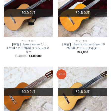
た。
す。
SOLD OUT
SOLD OUT
ガットギター
ガットギター
【中古】Jose Ramirez 125
【中古】Hiroshi Komori Class 10
Estudio 2007年製 クラシックギ
1976製 クラシックギター
ター
¥
47,800
元
現
¥
248,000
¥
138,000
の
在
価
の
格
価
は
格
¥248,000
は
で
¥138,000
-26%
し
で
た。
す。
SOLD OUT
SOLD OUT