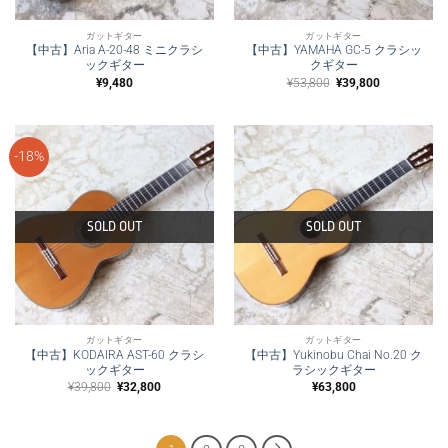
ガットギター
ガットギター
【中古】Aria A-20-48 ミニクラシ
【中古】YAMAHA GC-5 クラシッ
ックギター
クギター
元
現
¥
9,480
¥
53,800
¥
39,800
の
在
価
の
格
価
は
格
¥53,800
は
で
¥39,800
-18%
し
で
た。
す。
SOLD OUT
SOLD OUT
ガットギター
ガットギター
【中古】KODAIRA AST-60 クラシ
【中古】Yukinobu Chai No.20 ク
ックギター
ラシックギター
元
現
¥
39,800
¥
32,800
¥
63,800
の
在
価
の
格
価
は
格
¥39,800
は