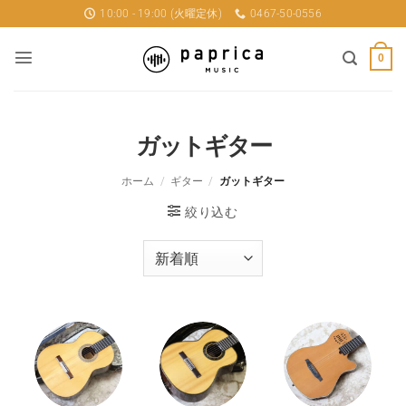
Skip
10:00 - 19:00 (火曜定休)
0467-50-0556
to
content
0
ガットギター
ホーム
/
ギター
/
ガットギター
絞り込む