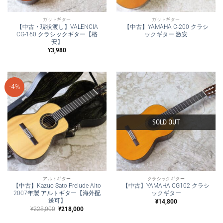
ガットギター
ガットギター
【中古・現状渡し】VALENCIA
【中古】YAMAHA C-200 クラシ
CG-160 クラシックギター【格
ックギター 激安
安】
¥
3,980
-4%
SOLD OUT
アルトギター
クラシックギター
【中古】Kazuo Sato Prelude Alto
【中古】YAMAHA CG102 クラシ
2007年製 アルトギター【海外配
ックギター
送可】
¥
14,800
元
現
¥
228,000
¥
218,000
の
在
価
の