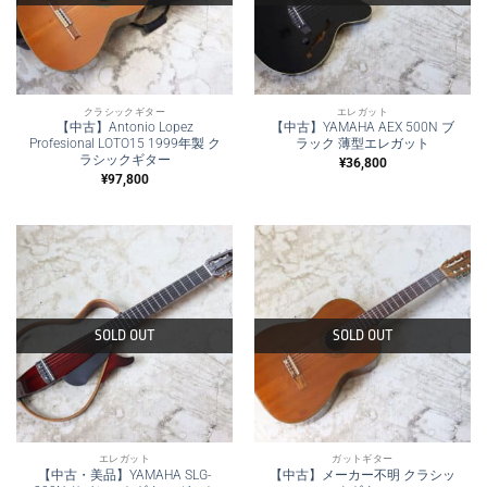
クラシックギター
エレガット
【中古】Antonio Lopez
【中古】YAMAHA AEX 500N ブ
Profesional LOTO15 1999年製 ク
ラック 薄型エレガット
ラシックギター
¥
36,800
¥
97,800
SOLD OUT
SOLD OUT
エレガット
ガットギター
【中古・美品】YAMAHA SLG-
【中古】メーカー不明 クラシッ