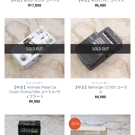
【中古】BOSS CE-2W コーラス
【中古】BOSS CH-1 コーラス
¥
17,800
¥
6,480
SOLD OUT
SOLD OUT
エフェクター
エフェクター
【中古】Animals Pedal Car
【中古】Behringer CC300 コーラ
Crush Chorus/Vibe コーラス/ヴ
ス
ィブラート
¥
4,980
¥
9,980
-30%