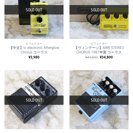
SOLD OUT
SOLD OUT
エフェクター
エフェクター
【中古】tc electronic Afterglow
【ヴィンテージ】MXR STEREO
Chorus コーラス
CHORUS 1987年製 コーラス
元
現
¥
3,980
¥
49,800
¥
34,800
の
在
価
の
格
価
は
格
¥49,800
は
で
¥34,800
し
で
た。
す。
SOLD OUT
SOLD OUT