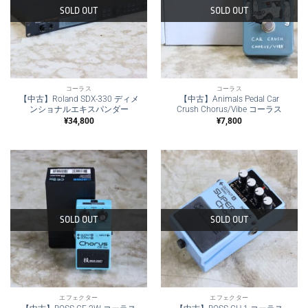
SOLD OUT
SOLD OUT
コーラス
コーラス
【中古】Roland SDX-330 ディメ
【中古】Animals Pedal Car
ンショナルエキスパンダー
Crush Chorus/Vibe コーラス
¥
34,800
¥
7,800
SOLD OUT
SOLD OUT
エフェクター
エフェクター