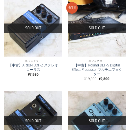
-51%
SOLD OUT
SOLD OUT
エフェクター
エフェクター
【中古】ARION SCH-Z ステレオ
【中古】Roland DEP-5 Digital
コーラス
Effect Processor マルチエフェク
ター
¥
7,980
元
現
¥
19,800
¥
9,800
の
在
価
の
格
価
は
格
¥19,800
は
で
¥9,800
し
で
た。
す。
SOLD OUT
SOLD OUT