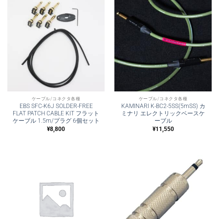
ケーブル/コネクタ各種
ケーブル/コネクタ各種
EBS SFC-K6J SOLDER-FREE
KAMINARI K-BC2-5SS(5mSS) カ
FLAT PATCH CABLE KIT フラット
ミナリ エレクトリックベースケ
ケーブル 1.5m/プラグ 6個セット
ーブル
¥
8,800
¥
11,550