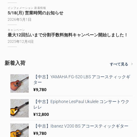
インフォメーション 新着情報
5/18(月) 営業時間のお知らせ
2026年5月1日
キャンペーン
最大12回払いまで分割手数料無料キャンペーン開始しました！
2025年12月4日
新着入荷
すべて見る
【中古】YAMAHA FG-520 LBS アコースティックギ
ター
¥
9,780
【中古】Epiphone LesPaul Ukulele コンサートウク
レレ
¥
12,800
【中古】Ibanez V200 BS アコースティックギター
¥
9,780