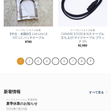
ケーブル/コネクタ各種
ケーブル/コネクタ各種
【中古・未開封】Live Line LE-
CANARE EC03D-B XLR ケーブル
20C L/L パッチケーブル
立ち上げ/マイクケーブル ブラッ
ク 3m
¥
780
¥
2,980
1
2
3
4
…
6
7
8
新着情報
すべて見る
インフォメーション 新着情報
夏季休業のお知らせ
2026年7月29日