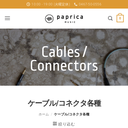
Skip
10:00 - 19:00 (火曜定休)
0467-50-0556
to
content
0
Cables /
Connectors
ケーブル/コネクタ各種
ホーム
/
ケーブル/コネクタ各種
絞り込む