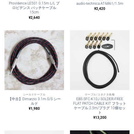
Providence LE501 0.15m L/L プ
audio-technica AT-MI61/1.5m
ロビデンス パッチケーブル
¥
2,420
15cm
¥
2,640
シールドケーブル
ケーブル/コネクタ各種
【中古】Dimarzio 3.1m S/S シー
EBS SFC-K10J SOLDER-FREE
ルド
FLAT PATCH CABLE KIT フラット
ケーブル 2.5m/プラグ 10個セッ
¥
1,980
ト
¥
13,200