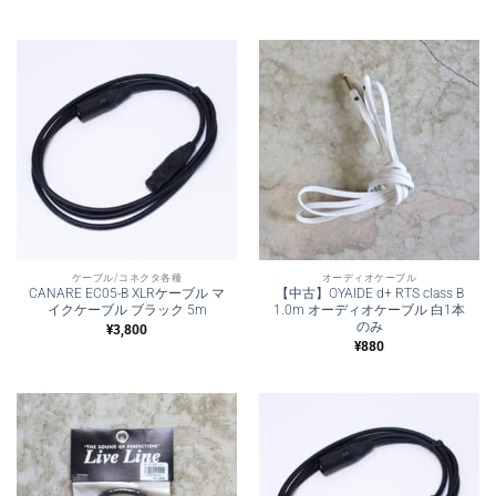
ケーブル/コネクタ各種
オーディオケーブル
CANARE EC05-B XLRケーブル マ
【中古】OYAIDE d+ RTS class B
イクケーブル ブラック 5m
1.0m オーディオケーブル 白1本
のみ
¥
3,800
¥
880