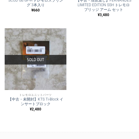
SCUD GE-SP-H トレモロスプリン
【中古・現状渡し】FERNANDES
グ 3本入り
LIMITED EDITION SSH トレモロ
ブリッジ アーム セット
¥
660
¥
3,480
SOLD OUT
トレモロユニットパーツ
【中古・未開封】KTS Ti-Block イ
ンサートブロック
¥
2,480