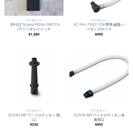
アクセサリー
アクセサリー
【中古】Roland PEDAL SWITCH
KC PH-L P3001-32K専用 鍵盤ハ
DP-2 ペダルスイッチ
ーモニカホース
¥
1,480
¥
490
アクセサリー
アクセサリー
SUZUKI MP-121 メロディオン 唄
SUZUKI MP-113 メロディオン卓
口
奏唄口
¥
330
¥
495