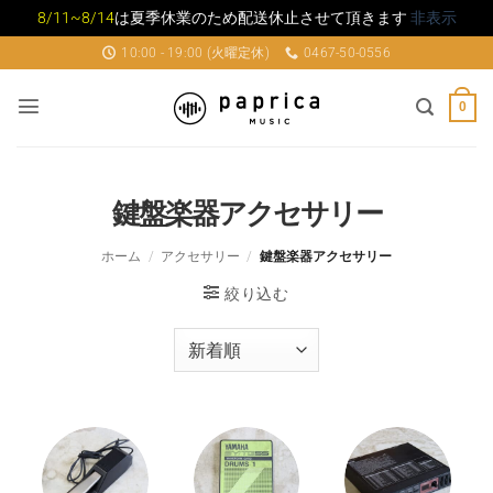
8/11~8/14
は夏季休業のため配送休止させて頂きます
非表示
Skip
10:00 - 19:00 (火曜定休)
0467-50-0556
to
content
0
鍵盤楽器アクセサリー
ホーム
/
アクセサリー
/
鍵盤楽器アクセサリー
絞り込む