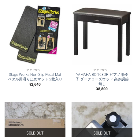
アクセサリー
アクセサリー
Stage Works Non-Slip Pedal Mat
YAMAHA BC-108DR ピアノ用椅
ペダル用滑り止めマット 2枚入り
子 ダークローズウッド 高さ調節
無し
¥
2,640
¥
8,800
SOLD OUT
SOLD OUT