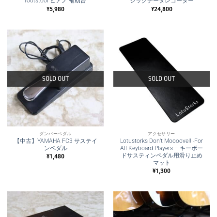
footstool ピアノ 補助台
ジックデータレコーダー
¥
5,980
¥
24,800
SOLD OUT
SOLD OUT
ダンパーペダル
アクセサリー
【中古】YAMAHA FC3 サステイ
Lotustorks Don’t Moooove!! -For
ンペダル
All Keyboard Players – キーボー
ドサスティンペダル用滑り止め
¥
1,480
マット
¥
1,300