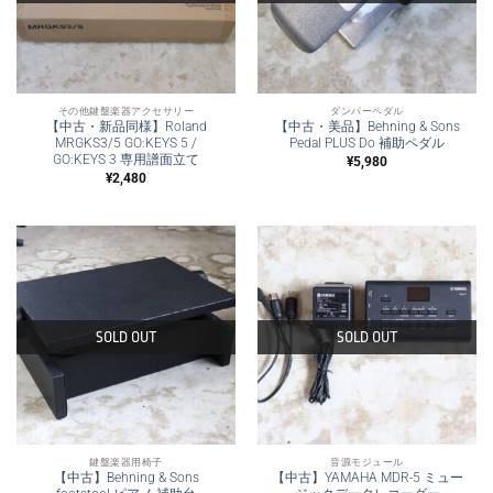
その他鍵盤楽器アクセサリー
ダンパーペダル
【中古・新品同様】Roland
【中古・美品】Behning & Sons
MRGKS3/5 GO:KEYS 5 /
Pedal PLUS Do 補助ペダル
GO:KEYS 3 専用譜面立て
¥
5,980
¥
2,480
SOLD OUT
SOLD OUT
鍵盤楽器用椅子
音源モジュール
【中古】Behning & Sons
【中古】YAMAHA MDR-5 ミュー