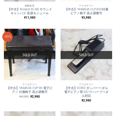
鍵盤楽器
アクセサリー
【中古】Roland SC-88 サウンド
【中古】YAMAHA CLP-820付属
キャンバス 音源モジュール
ピアノ椅子 高さ調整可
¥
11,980
¥
3,980
-40%
SOLD OUT
SOLD OUT
アクセサリー
アクセサリー
【中古】YAMAHA CVP-96 電子ピ
【中古】KORG ダンパーペダル
アノ 付属椅子 高さ調整可
電子ピアノ用 DS-1H ハーフペダ
ル対応
元
現
¥
4,980
¥
2,980
の
在
¥
2,980
価
の
格
価
は
格
¥4,980
は
で
¥2,980