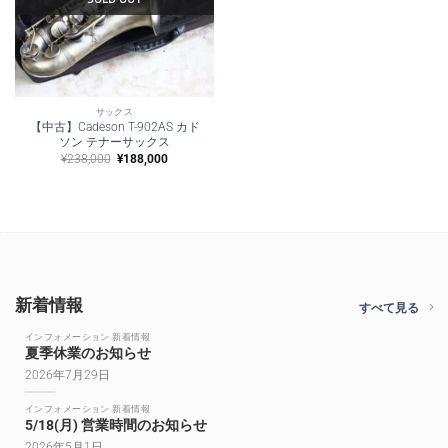
サックス
【中古】Cadeson T-902AS カド
ソン テナーサックス
元
現
¥
238,000
¥
188,000
の
在
価
の
格
価
は
格
¥238,000
は
で
¥188,000
し
で
た。
す。
新着情報
すべて見る
インフォメーション 新着情報
夏季休業のお知らせ
2026年7月29日
インフォメーション 新着情報
5/18(月) 営業時間のお知らせ
2026年5月1日