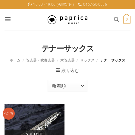
Skip
10:00 - 19:00 (火曜定休)
0467-50-0556
to
content
0
テナーサックス
ホーム
/
管楽器・吹奏楽器
/
木管楽器
/
サックス
/
テナーサックス
絞り込む
-21%
SOLD OUT