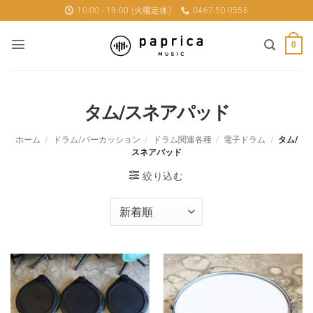
Skip
10:00 - 19:00 (火曜定休)
0467-50-0556
to
content
0
タム/スネアパッド
ホーム
/
ドラム/パーカッション
/
ドラム関連各種
/
電子ドラム
/
タム/
スネアパッド
絞り込む