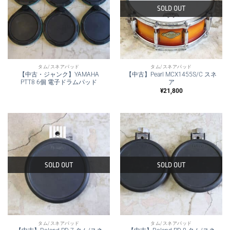
SOLD OUT
タム/スネアパッド
タム/スネアパッド
【中古・ジャンク】YAMAHA
【中古】Pearl MCX1455S/C スネ
PTT8 6個 電子ドラムパッド
ア
¥
21,800
SOLD OUT
SOLD OUT
タム/スネアパッド
タム/スネアパッド