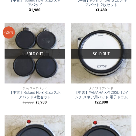
【中古】Roland PD-7 タム/スネ
【中古】Roland PD-8 タム/スネ
アパッド
アパッド 2枚セット
¥
1,980
¥
1,480
-29%
SOLD OUT
SOLD OUT
タム/スネアパッド
タム/スネアパッド
【中古】Roland PD-8 タム/スネ
【中古】YAMAHA XP120SD 12イ
アパッド 4枚セット
ンチ スネア用パッド 電子ドラム
元
現
¥
5,580
¥
3,980
¥
22,800
の
在
価
の
格
価
は
格
¥5,580
は
で
¥3,980
し
で
た。
す。