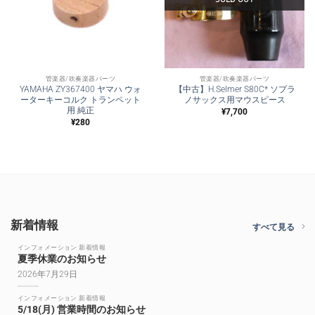
管楽器/吹奏楽器パーツ
管楽器/吹奏楽器パーツ
YAMAHA ZY367400 ヤマハ ウォ
【中古】H.Selmer S80C* ソプラ
ーターキーコルク トランペット
ノサックス用マウスピース
用 純正
¥
7,700
¥
280
新着情報
すべて見る
インフォメーション 新着情報
夏季休業のお知らせ
2026年7月29日
インフォメーション 新着情報
5/18(月) 営業時間のお知らせ