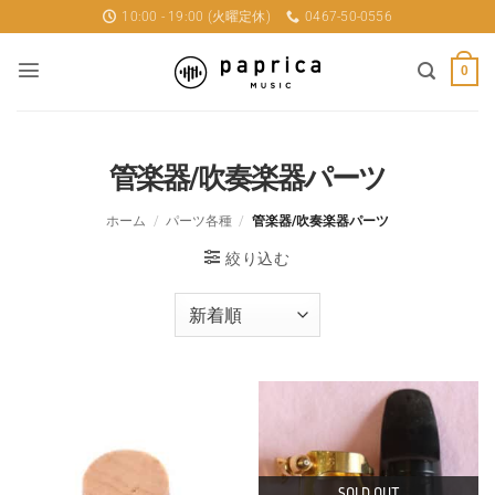
Skip
10:00 - 19:00 (火曜定休)
0467-50-0556
to
content
0
管楽器/吹奏楽器パーツ
ホーム
/
パーツ各種
/
管楽器/吹奏楽器パーツ
絞り込む
SOLD OUT