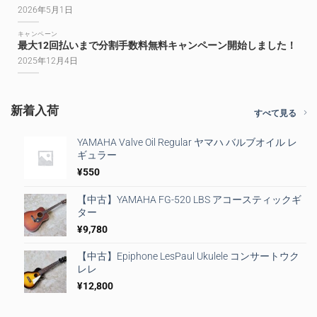
2026年5月1日
キャンペーン
最大12回払いまで分割手数料無料キャンペーン開始しました！
2025年12月4日
新着入荷
すべて見る
YAMAHA Valve Oil Regular ヤマハ バルブオイル レ
ギュラー
¥
550
【中古】YAMAHA FG-520 LBS アコースティックギ
ター
¥
9,780
【中古】Epiphone LesPaul Ukulele コンサートウク
レレ
¥
12,800