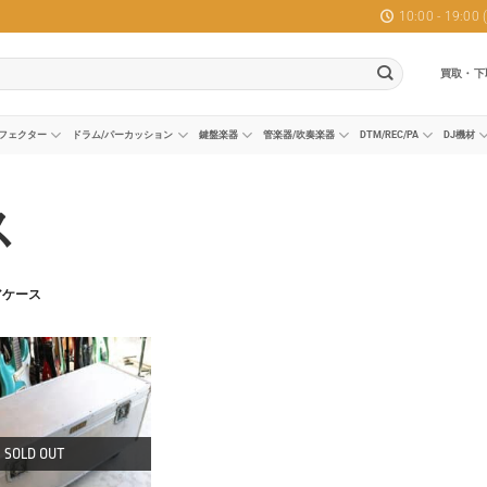
10:00 - 19:0
買取・下
フェクター
ドラム/パーカッション
鍵盤楽器
管楽器/吹奏楽器
DTM/REC/PA
DJ機材
ス
アケース
SOLD OUT