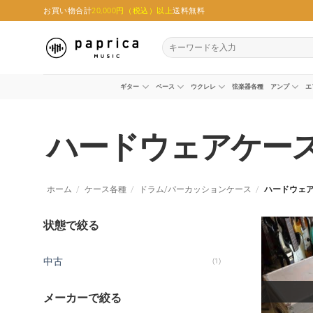
Skip
お買い物合計
20,000円（税込）以上
送料無料
to
content
検
索
対
象:
ギター
ベース
ウクレレ
弦楽器各種
アンプ
エ
ハードウェアケー
ホーム
/
ケース各種
/
ドラム/パーカッションケース
/
ハードウェ
状態で絞る
中古
(1)
メーカーで絞る