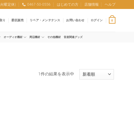
0 (火曜定休)
0467-50-0556
はじめての方
店舗情報
ヘルプ
取り
委託販売
リペア・メンテナンス
お問い合わせ
ログイン
0
オーディオ機材
周辺機材
その他機材
音楽関連グッズ
1件の結果を表示中