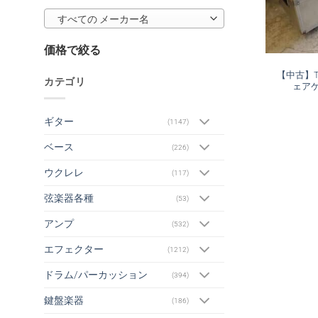
すべての メーカー名
価格で絞る
【中古】T
カテゴリ
ェアケ
ギター
(1147)
ベース
(226)
ウクレレ
(117)
弦楽器各種
(53)
アンプ
(532)
エフェクター
(1212)
ドラム/パーカッション
(394)
鍵盤楽器
(186)