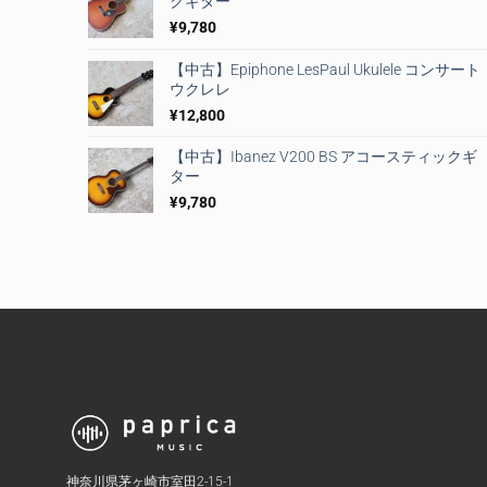
クギター
¥
9,780
【中古】Epiphone LesPaul Ukulele コンサート
ウクレレ
¥
12,800
【中古】Ibanez V200 BS アコースティックギ
ター
¥
9,780
神奈川県茅ヶ崎市室田2-15-1