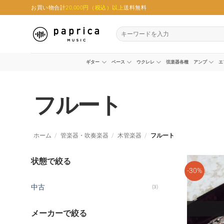
Skip
お買い物合計
20,000円（税込）以上
送料無料
to
content
検
索
対
象:
ギター
ベース
ウクレレ
弦楽器各種
アンプ
エ
フルート
ホーム
/
管楽器・吹奏楽器
/
木管楽器
/
フルート
状態で絞る
-30%
中古
(3)
メーカーで絞る