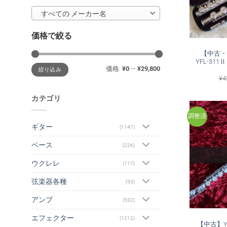
すべての メーカー名
価格で絞る
【中古・
YFL-311Ⅱ
最
最
価格:
¥0
—
¥29,800
絞り込み
低
高
価
価
¥
4
格
格
カテゴリ
調整済
ギター
(1147)
ベース
(226)
ウクレレ
(117)
弦楽器各種
(53)
アンプ
(532)
エフェクター
(1212)
【中古】YA