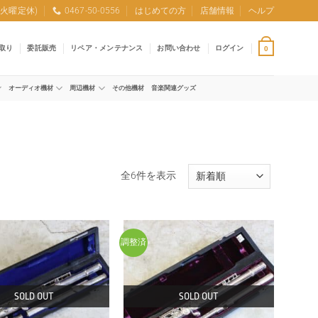
0 (火曜定休)
0467-50-0556
はじめての方
店舗情報
ヘルプ
取り
委託販売
リペア・メンテナンス
お問い合わせ
ログイン
0
オーディオ機材
周辺機材
その他機材
音楽関連グッズ
新
全6件を表示
し
い
順
調整済
SOLD OUT
SOLD OUT