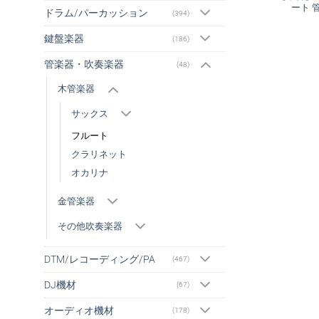
ート 
ドラム/パーカッション
(394)
鍵盤楽器
(186)
管楽器・吹奏楽器
(48)
木管楽器
サックス
フルート
クラリネット
オカリナ
金管楽器
その他吹奏楽器
DTM/レコーディング/PA
(467)
DJ機材
(67)
オーディオ機材
(178)