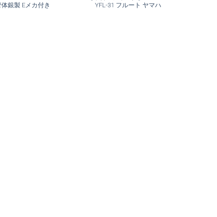
管体銀製 Eメカ付き
YFL-31 フルート ヤマハ