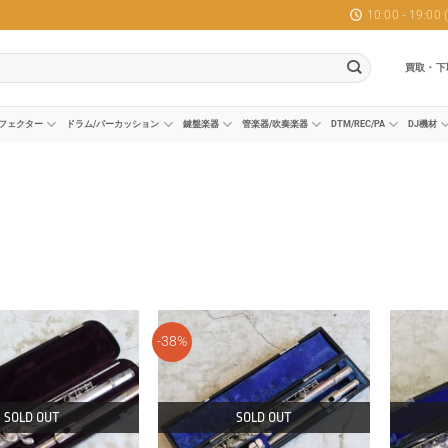
10:00 - 19:0
買取・下
フェクター
ドラム/パーカッション
鍵盤楽器
管楽器/吹奏楽器
DTM/REC/PA
DJ機材
-38%
SOLD OUT
SOLD OUT