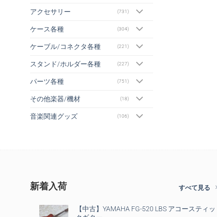
アクセサリー
(731)
ケース各種
(304)
ケーブル/コネクタ各種
(221)
スタンド/ホルダー各種
(227)
パーツ各種
(751)
その他楽器/機材
(18)
音楽関連グッズ
(106)
新着入荷
すべて見る
【中古】YAMAHA FG-520 LBS アコースティッ