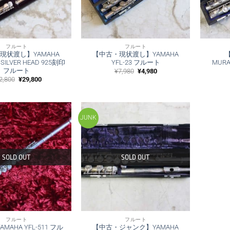
フルート
フルート
現状渡し】YAMAHA
【中古・現状渡し】YAMAHA
 SILVER HEAD 925刻印
YFL-23 フルート
MUR
フルート
元
現
¥
7,980
¥
4,980
の
在
元
現
2,800
¥
29,800
価
の
の
在
格
価
価
の
は
格
格
価
¥7,980
は
は
格
で
¥4,980
¥42,800
は
し
で
で
¥29,800
JUNK
た。
す。
し
で
た。
す。
SOLD OUT
SOLD OUT
フルート
フルート
MAHA YFL-511 フル
【中古・ジャンク】YAMAHA