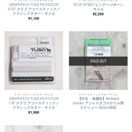
アコースティックギターサドル
アコースティックギターサドル
GRAPHTECH TUSQ PQ-9332-00
SCUD NTB32 ビンテージボーン
3/32″ スラブ アコースティック／
サドル
クラシックギター・サドル
¥
2,200
¥
1,100
SOLD OUT
アコースティックギターサドル
アコースティックギターサドル
GRAPHTECH TUSQ PQ-9125-00
【中古・未開封】Birdland
1/8″ スラブ アコースティック／
Guitars アジャスタブルサドル用
クラシックギター・サドル
スクリュー Gibson対応
¥
1,980