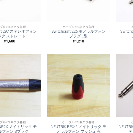
ブル/コネクタ各種
ケーブル/コネクタ各種
raft 297 ステレオフォン
Switchcraft 226 モノラルフォン
Switc
ラグ ストレート
プラグ L型
¥
1,680
¥
1,210
ブル/コネクタ各種
ケーブル/コネクタ各種
K NP2X ノイトリック モ
NEUTRIK BPX-2 ノイトリック モ
NEUTR
ルフォン Sプラグ
ノラルフォン ブッシュ 赤
テ