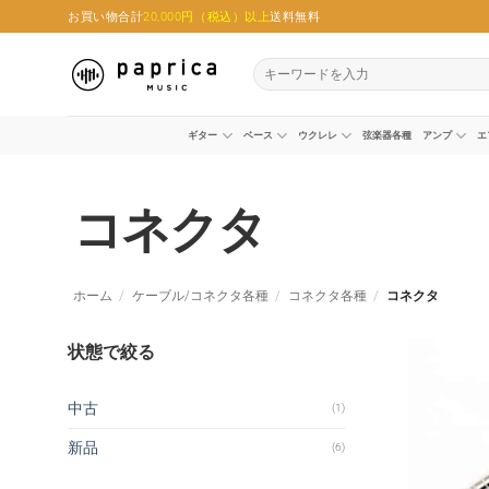
Skip
お買い物合計
20,000円（税込）以上
送料無料
to
content
検
索
対
象:
ギター
ベース
ウクレレ
弦楽器各種
アンプ
エ
コネクタ
ホーム
/
ケーブル/コネクタ各種
/
コネクタ各種
/
コネクタ
状態で絞る
中古
(1)
新品
(6)