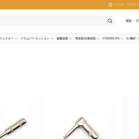
10:00 - 19:0
買取・下
フェクター
ドラム/パーカッション
鍵盤楽器
管楽器/吹奏楽器
DTM/REC/PA
DJ機材