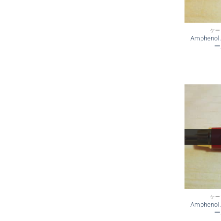
ケー
Ampheno
ー
ケー
Ampheno
ー