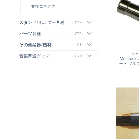
変換コネクタ
スタンド/ホルダー各種
(227)
パーツ各種
(751)
その他楽器/機材
(18)
ケー
音楽関連グッズ
(106)
Montreu
ート ソルダ