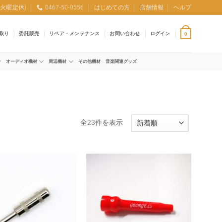
0 (火曜定休)
0467-50-0556
はじめての方
店舗情報
ヘルプ
取り
委託販売
リペア・メンテナンス
お問い合わせ
ログイン
0
オーディオ機材
周辺機材
その他機材
音楽関連グッズ
新
全23件を表示
し
い
順