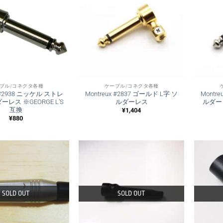
ブル/コネクタ各種
ケーブル/コネクタ各種
x #2938 ニッケル ストレ
Montreux #2837 ゴールド L字 ソ
Montr
ーレス ※GEORGE L’S
ルダーレス
ルダーレ
互換
¥
1,404
¥
880
SOLD OUT
SOLD OUT