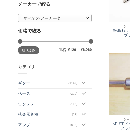
メーカーで絞る
すべての メーカー名
ケー
価格で絞る
Switchc
プ
最
最
価格:
¥120
—
¥8,980
絞り込み
低
高
価
価
格
格
カテゴリ
ギター
(1147)
ベース
(226)
ウクレレ
(117)
弦楽器各種
(53)
ケー
NEUTRI
アンプ
(532)
ノラ