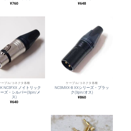
¥
760
¥
648
ケーブル/コネクタ各種
ケーブル/コネクタ各種
RIK NC3FXX ノイトリック
NC3MXX-B XXシリーズ・ブラッ
ーズ・シルバー(3pin/メ
ク(3pin/オス)
ス)
¥
860
¥
640