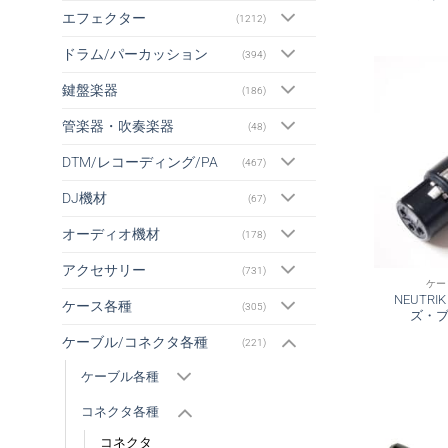
エフェクター
(1212)
ドラム/パーカッション
(394)
鍵盤楽器
(186)
管楽器・吹奏楽器
(48)
DTM/レコーディング/PA
(467)
DJ機材
(67)
オーディオ機材
(178)
アクセサリー
(731)
ケー
NEUTRI
ケース各種
(305)
ズ・ブラ
ケーブル/コネクタ各種
(221)
ケーブル各種
コネクタ各種
コネクタ