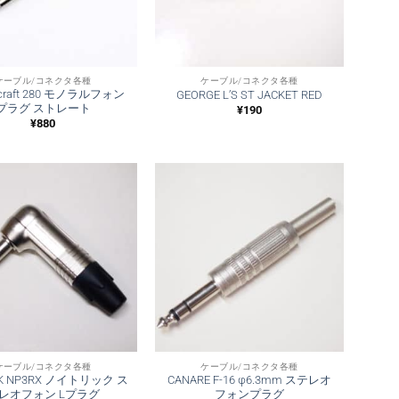
ケーブル/コネクタ各種
ケーブル/コネクタ各種
hcraft 280 モノラルフォン
GEORGE L’S ST JACKET RED
プラグ ストレート
¥
190
¥
880
ケーブル/コネクタ各種
ケーブル/コネクタ各種
IK NP3RX ノイトリック ス
CANARE F-16 φ6.3mm ステレオ
レオフォン Lプラグ
フォンプラグ