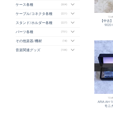
ケース各種
(304)
ケーブル/コネクタ各種
(221)
10
【中古】Her
スタンド/ホルダー各種
(227)
902
パーツ各種
(751)
その他楽器/機材
(18)
音楽関連グッズ
(106)
10
ARIA AH
モニ