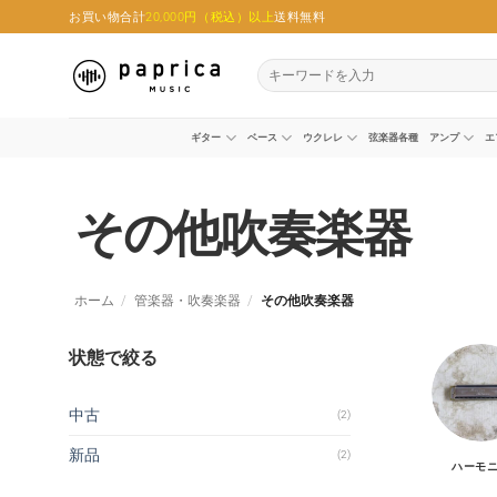
Skip
お買い物合計
20,000円（税込）以上
送料無料
to
content
検
索
対
象:
ギター
ベース
ウクレレ
弦楽器各種
アンプ
エ
その他吹奏楽器
ホーム
/
管楽器・吹奏楽器
/
その他吹奏楽器
状態で絞る
中古
(2)
新品
(2)
ハーモ