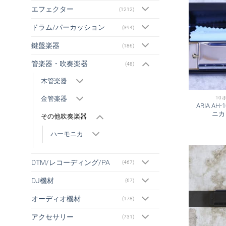
エフェクター
(1212)
ドラム/パーカッション
(394)
鍵盤楽器
(186)
管楽器・吹奏楽器
(48)
木管楽器
金管楽器
10
ARIA AH
ニカ
その他吹奏楽器
ハーモニカ
DTM/レコーディング/PA
(467)
DJ機材
(67)
オーディオ機材
(178)
アクセサリー
(731)