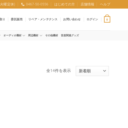
0 (火曜定休)
0467-50-0556
はじめての方
店舗情報
ヘルプ
取り
委託販売
リペア・メンテナンス
お問い合わせ
ログイン
0
オーディオ機材
周辺機材
その他機材
音楽関連グッズ
新
全14件を表示
し
い
順