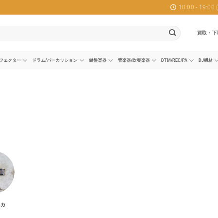
10:00 - 19:0
買取・下
フェクター
ドラム/パーカッション
鍵盤楽器
管楽器/吹奏楽器
DTM/REC/PA
DJ機材
ニカ