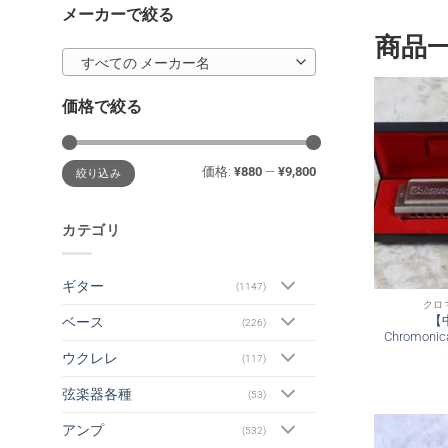
メーカーで絞る
商品
すべての メーカー名
価格で絞る
最
最
価格:
¥880
—
¥9,800
絞り込み
低
高
価
価
格
格
カテゴリ
ギター
(1147)
クロ
【
ベース
(226)
Chromon
ウクレレ
(117)
弦楽器各種
(53)
アンプ
(532)