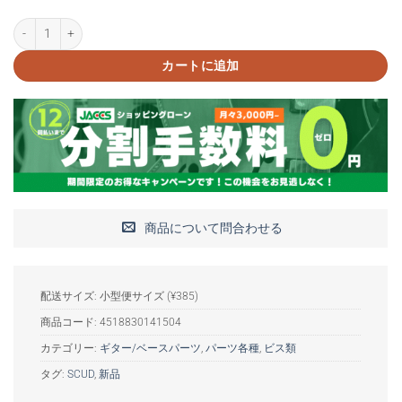
SCUD ST-SSMH サドル上下用ビス 12本入り個
カートに追加
商品について問合わせる
配送サイズ: 小型便サイズ (¥385)
商品コード:
4518830141504
カテゴリー:
ギター/ベースパーツ
,
パーツ各種
,
ビス類
タグ:
SCUD
,
新品