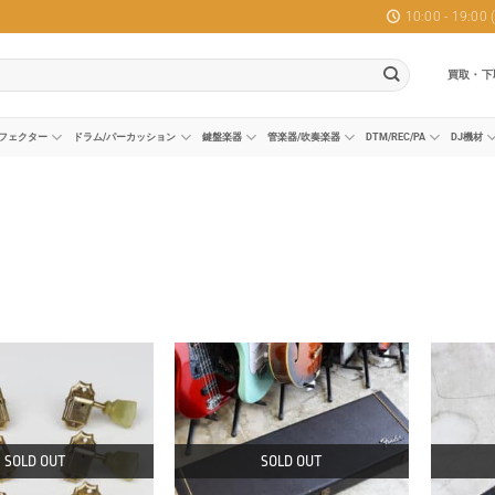
10:00 - 19:0
買取・下
フェクター
ドラム/パーカッション
鍵盤楽器
管楽器/吹奏楽器
DTM/REC/PA
DJ機材
SOLD OUT
SOLD OUT