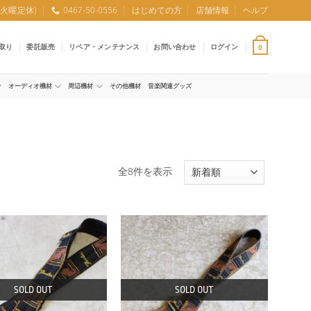
0 (火曜定休)
0467-50-0556
はじめての方
店舗情報
ヘルプ
取り
委託販売
リペア・メンテナンス
お問い合わせ
ログイン
0
オーディオ機材
周辺機材
その他機材
音楽関連グッズ
新
全8件を表示
し
い
順
SOLD OUT
SOLD OUT