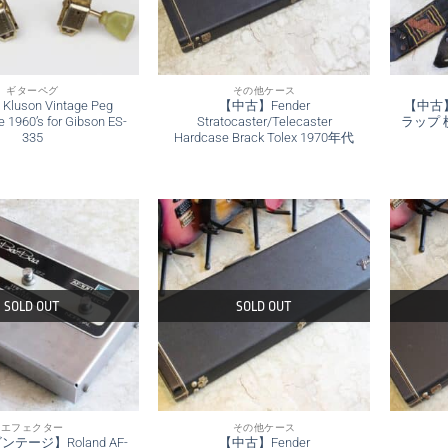
ギターペグ
その他ケース
uson Vintage Peg
【中古】Fender
【中古】
e 1960’s for Gibson ES-
Stratocaster/Telecaster
ラップ 
335
Hardcase Brack Tolex 1970年代
SOLD OUT
SOLD OUT
エフェクター
その他ケース
テージ】Roland AF-
【中古】Fender