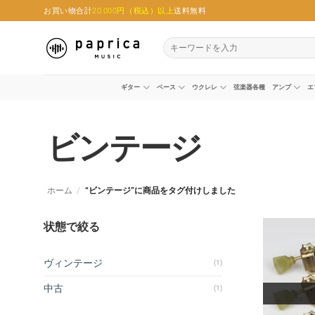
Skip
お買い物合計
20,000円（税込）以上
送料無料
to
content
検
索
対
象:
ギター
ベース
ウクレレ
弦楽器各種
アンプ
エ
ビンテージ
ホーム
/
“ビンテージ”に商品をタグ付けしました
状態で絞る
ヴィンテージ
(1)
中古
(1)