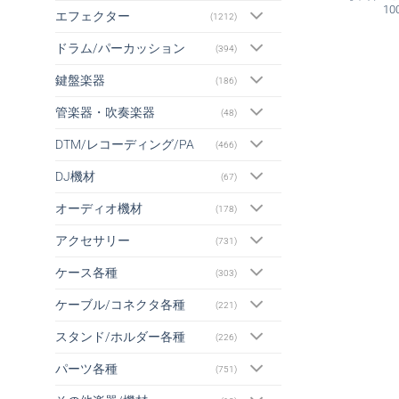
10
エフェクター
(1212)
ドラム/パーカッション
(394)
鍵盤楽器
(186)
管楽器・吹奏楽器
(48)
DTM/レコーディング/PA
(466)
DJ機材
(67)
オーディオ機材
(178)
アクセサリー
(731)
ケース各種
(303)
ケーブル/コネクタ各種
(221)
スタンド/ホルダー各種
(226)
パーツ各種
(751)