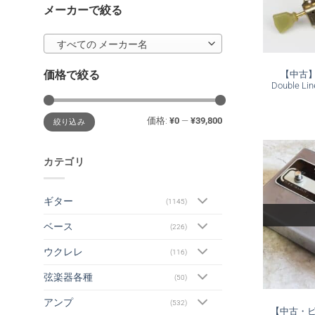
メーカーで絞る
すべての メーカー名
価格で絞る
【中古】Kl
Double Lin
最
最
価格:
¥0
—
¥39,800
絞り込み
低
高
価
価
格
格
カテゴリ
ギター
(1145)
ベース
(226)
ウクレレ
(116)
弦楽器各種
(50)
アンプ
(532)
【中古・ビン