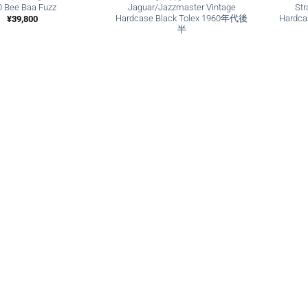
0 Bee Baa Fuzz
Jaguar/Jazzmaster Vintage
Str
Hardcase Black Tolex 1960年代後
Hardca
¥
39,800
半