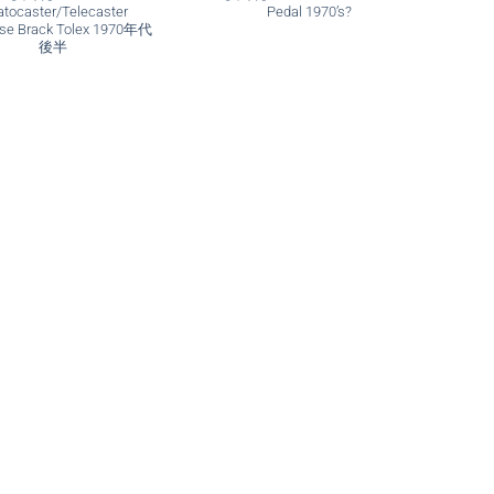
atocaster/Telecaster
Pedal 1970’s?
se Brack Tolex 1970年代
後半