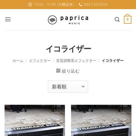
Skip
10:00 - 19:00 (火曜定休)
0467-50-0556
to
content
0
イコライザー
ホーム
/
エフェクター
/
音質調整系エフェクター
/
イコライザー
絞り込む