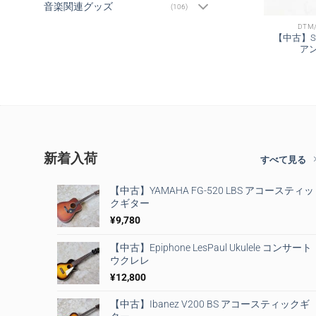
音楽関連グッズ
(106)
DTM
【中古】SO
アン
新着入荷
すべて見る
【中古】YAMAHA FG-520 LBS アコースティッ
クギター
¥
9,780
【中古】Epiphone LesPaul Ukulele コンサート
ウクレレ
¥
12,800
【中古】Ibanez V200 BS アコースティックギ