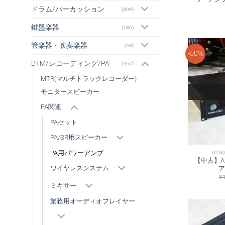
ドラム/パーカッション
(394)
鍵盤楽器
(186)
管楽器・吹奏楽器
(48)
-50%
DTM/レコーディング/PA
(467)
MTR(マルチトラックレコーダー)
モニタースピーカー
PA関連
PAセット
PA/SR用スピーカー
PA用パワーアンプ
DTM
【中古】Am
ワイヤレスシステム
ア
¥
ミキサー
業務用オーディオプレイヤー