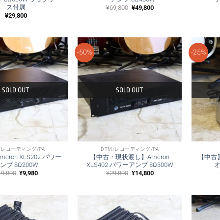
ス付属
元
現
¥
69,800
¥
49,800
の
在
¥
29,800
価
の
格
価
は
格
¥69,800
は
で
¥49,800
し
で
-50%
-25%
た。
す。
SOLD OUT
SOLD OUT
/レコーディング/PA
DTM/レコーディング/PA
cron XLS202 パワー
【中古・現状渡し】Amcron
【中古】E
ンプ 8Ω200W
XLS402 パワーアンプ 8Ω300W
元
現
元
現
19,800
¥
9,980
¥
29,800
¥
14,800
の
在
の
在
価
の
価
の
格
価
格
価
は
格
は
格
¥19,800
は
¥29,800
は
で
¥9,980
で
¥14,800
し
で
し
で
た。
す。
た。
す。