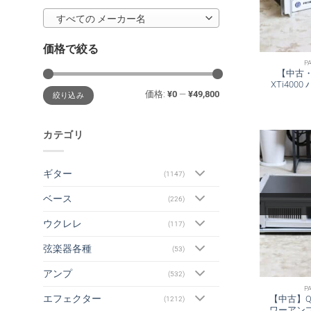
すべての メーカー名
価格で絞る
P
【中古・
XTi400
最
最
価格:
¥0
—
¥49,800
絞り込み
低
高
価
価
格
格
カテゴリ
ギター
(1147)
ベース
(226)
ウクレレ
(117)
弦楽器各種
(53)
アンプ
(532)
P
エフェクター
【中古】Q
(1212)
ワーアンプ