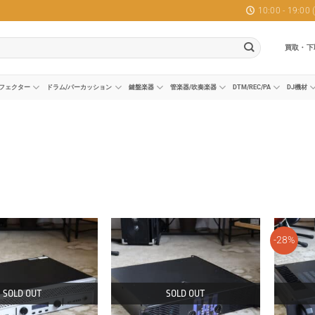
10:00 - 19:0
買取・下
フェクター
ドラム/パーカッション
鍵盤楽器
管楽器/吹奏楽器
DTM/REC/PA
DJ機材
-28%
SOLD OUT
SOLD OUT