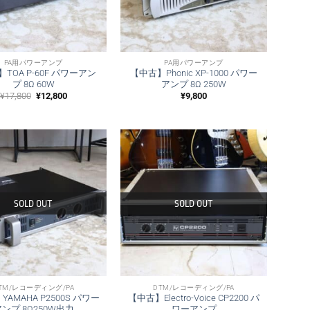
PA用パワーアンプ
PA用パワーアンプ
TOA P-60F パワーアン
【中古】Phonic XP-1000 パワー
プ 8Ω 60W
アンプ 8Ω 250W
元
現
¥
17,800
¥
12,800
¥
9,800
の
在
価
の
格
価
は
格
¥17,800
は
で
¥12,800
し
で
た。
す。
SOLD OUT
SOLD OUT
TM/レコーディング/PA
DTM/レコーディング/PA
AMAHA P2500S パワー
【中古】Electro-Voice CP2200 パ
ンプ 8Ω250W出力
ワーアンプ