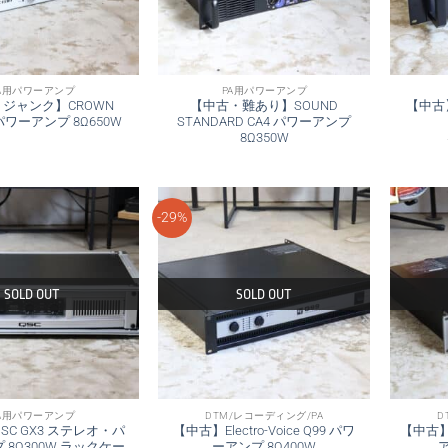
A用パワーアンプ
PA用パワーアンプ
ジャンク】CROWN
【中古・難あり】SOUND
【中古】
0 パワーアンプ 8Ω650W
STANDARD CA4 パワーアンプ
8Ω350W
-29%
SOLD OUT
SOLD OUT
A用パワーアンプ
DTM/レコーディング/PA
D
SC GX3 ステレオ・パ
【中古】Electro-Voice Q99 パワ
【中古】Y
 8Ω300W ラックケー
ーアンプ 8Ω400W
ア