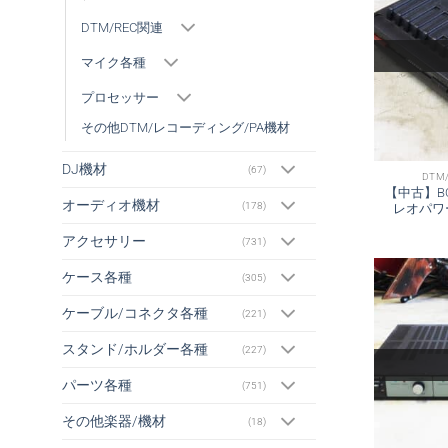
DTM/REC関連
マイク各種
プロセッサー
その他DTM/レコーディング/PA機材
DJ機材
(67)
DTM
【中古】BOS
オーディオ機材
(178)
レオパワー
アクセサリー
(731)
ケース各種
(305)
ケーブル/コネクタ各種
(221)
スタンド/ホルダー各種
(227)
パーツ各種
(751)
その他楽器/機材
(18)