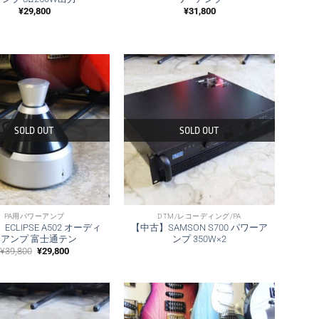
¥
29,800
¥
31,800
SOLD OUT
SOLD OUT
PA用パワーアンプ
DTM/レコーディング/PA
CLIPSE A502 オーディ
【中古】SAMSON S700 パワーア
オアンプ 富士通テン
ンプ 350W×2
元
現
¥
39,800
¥
29,800
の
在
価
の
格
価
は
格
¥39,800
は
で
¥29,800
し
で
た。
す。