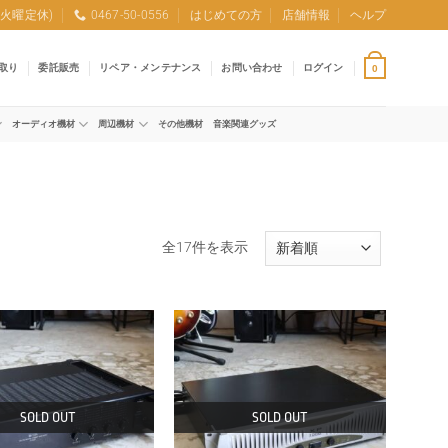
0 (火曜定休)
0467-50-0556
はじめての方
店舗情報
ヘルプ
取り
委託販売
リペア・メンテナンス
お問い合わせ
ログイン
0
オーディオ機材
周辺機材
その他機材
音楽関連グッズ
新
全17件を表示
し
い
順
SOLD OUT
SOLD OUT