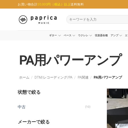
Skip
お買い物合計
20,000円（税込）以上
送料無料
to
content
検
索
対
象:
ギター
ベース
ウクレレ
弦楽器各種
アンプ
エ
PA用パワーアンプ
ホーム
/
DTM/レコーディング/PA
/
PA関連
/
PA用パワーアンプ
状態で絞る
中古
(10)
メーカーで絞る