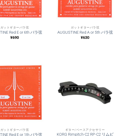
ガットギターバラ弦
ガットギターバラ弦
INE Red E or 6th バラ弦
AUGUSTINE Red A or 5th バラ弦
¥
690
¥
630
ガットギターバラ弦
ギター/ベースアクセサリー
KORG Rimpitch-C2 RP-C2 リムピ
INE Red E or 1th バラ弦