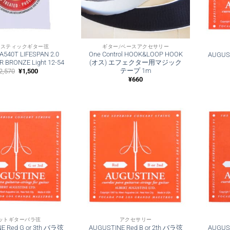
ースティックギター弦
ギター/ベースアクセサリー
MA540T LIFESPAN 2.0
One Control HOOK&LOOP HOOK
AUGUST
 BRONZE Light 12-54
(オス) エフェクター用マジック
テープ 1m
元
現
2,570
¥
1,500
の
在
¥
660
価
の
格
価
は
格
¥2,570
は
で
¥1,500
し
で
た。
す。
ットギターバラ弦
アクセサリー
E Red G or 3th バラ弦
AUGUSTINE Red B or 2th バラ弦
AUGUST