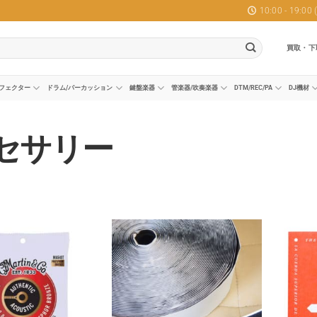
10:00 - 19:0
買取・下
フェクター
ドラム/パーカッション
鍵盤楽器
管楽器/吹奏楽器
DTM/REC/PA
DJ機材
セサリー