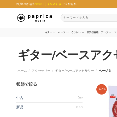
Skip
お買い物合計
20,000円（税込）以上
送料無料
to
content
検
索
対
象:
ギター
ベース
ウクレレ
弦楽器各種
アンプ
エ
ギター/ベースアク
ホーム
/
アクセサリー
/
ギター/ベースアクセサリー
/
ページ 3
状態で絞る
-42%
中古
(18)
新品
(177)