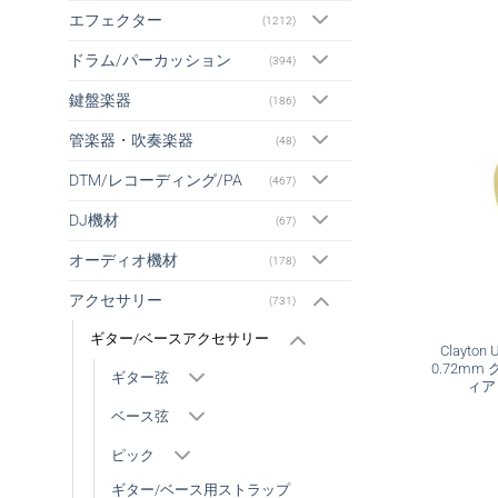
エフェクター
(1212)
ドラム/パーカッション
(394)
鍵盤楽器
(186)
管楽器・吹奏楽器
(48)
DTM/レコーディング/PA
(467)
DJ機材
(67)
オーディオ機材
(178)
アクセサリー
(731)
ギター/ベースアクセサリー
Clayton 
0.72m
ギター弦
ィア
ベース弦
ピック
ギター/ベース用ストラップ