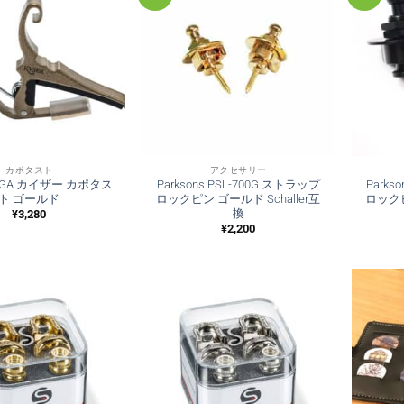
カポタスト
アクセサリー
KG6GA カイザー カポタス
Parksons PSL-700G ストラップ
Parks
ト ゴールド
ロックピン ゴールド Schaller互
ロックピ
換
¥
3,280
¥
2,200