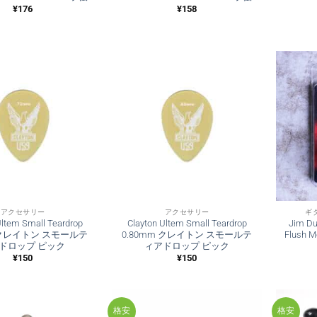
¥
176
¥
158
アクセサリー
アクセサリー
ギ
Ultem Small Teardrop
Clayton Ultem Small Teardrop
Jim Du
m クレイトン スモールテ
0.80mm クレイトン スモールテ
Flush 
ドロップ ピック
ィアドロップ ピック
¥
150
¥
150
格安
格安