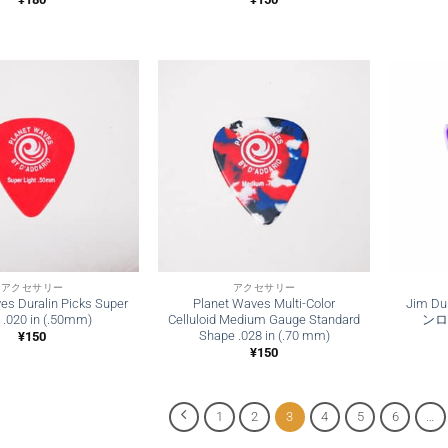
アクセサリー
アクセサリー
es Duralin Picks Super
Planet Waves Multi-Color
Jim D
t .020 in (.50mm)
Celluloid Medium Gauge Standard
ンロ
Shape .028 in (.70 mm)
¥
150
¥
150
1
2
3
4
5
6
…