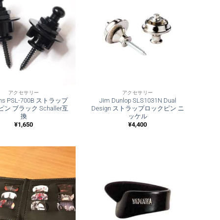
アクセサリー
アクセサリー
ons PSL-700B ストラップ
Jim Dunlop SLS1031N Dual
ン ブラック Schaller互
Design ストラップロックピン ニ
換
ッケル
¥
1,650
¥
4,400