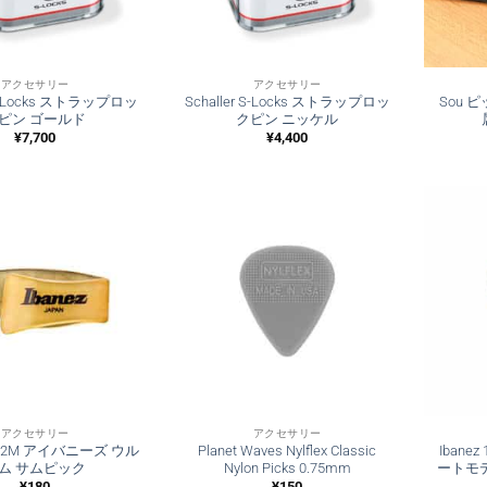
アクセサリー
アクセサリー
r S-Locks ストラップロッ
Schaller S-Locks ストラップロッ
Sou 
ピン ゴールド
クピン ニッケル
¥
7,700
¥
4,400
アクセサリー
アクセサリー
UL22M アイバニーズ ウル
Planet Waves Nylflex Classic
Ibane
ム サムピック
Nylon Picks 0.75mm
ートモ
¥
180
¥
150