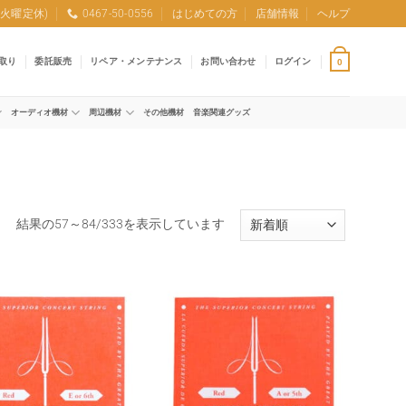
0 (火曜定休)
0467-50-0556
はじめての方
店舗情報
ヘルプ
取り
委託販売
リペア・メンテナンス
お問い合わせ
ログイン
0
オーディオ機材
周辺機材
その他機材
音楽関連グッズ
新
結果の57～84/333を表示しています
し
い
順