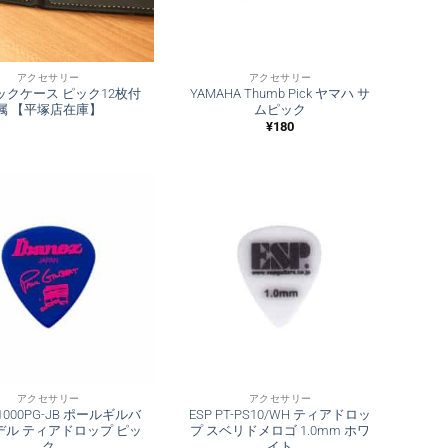
アクセサリー
アクセサリー
ピックケース ピック12枚付
YAMAHA Thumb Pick ヤマハ サ
属 【平塚店在庫】
ムピック
¥
180
アクセサリー
アクセサリー
z 1000PG-JB ポールギルバ
ESP PT-PS10/WH ティアドロッ
デル ティアドロップ ピッ
プ スベリドメロゴ 1.0mm ホワ
ク
イト