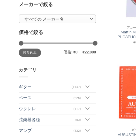
メーカーで絞る
すべての メーカー名
アコ
価格で絞る
Martin 
PHOSPHOR
¥
最
最
価格:
¥0
—
¥22,800
絞り込み
低
高
価
価
格
格
カテゴリ
ギター
(1147)
ベース
(226)
ウクレレ
(117)
弦楽器各種
(53)
ガ
アンプ
(532)
AUGUSTIN