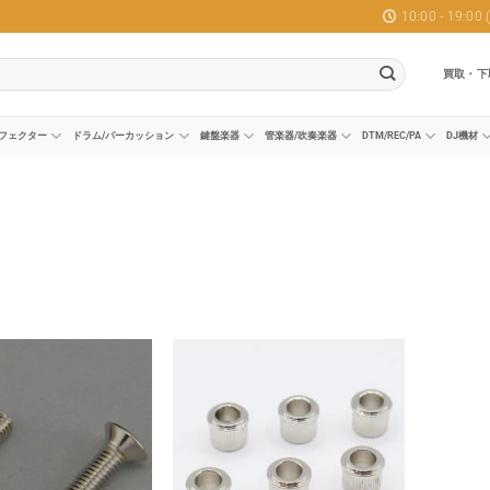
10:00 - 19:0
買取・下
フェクター
ドラム/パーカッション
鍵盤楽器
管楽器/吹奏楽器
DTM/REC/PA
DJ機材