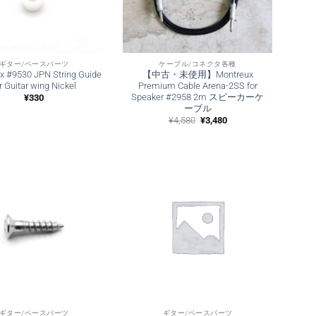
ギター/ベースパーツ
ケーブル/コネクタ各種
x #9530 JPN String Guide
【中古・未使用】Montreux
r Guitar wing Nickel
Premium Cable Arena-2SS for
Speaker #2958 2m スピーカーケ
¥
330
ーブル
元
現
¥
4,580
¥
3,480
の
在
価
の
格
価
は
格
¥4,580
は
で
¥3,480
し
で
た。
す。
ギター/ベースパーツ
ギター/ベースパーツ