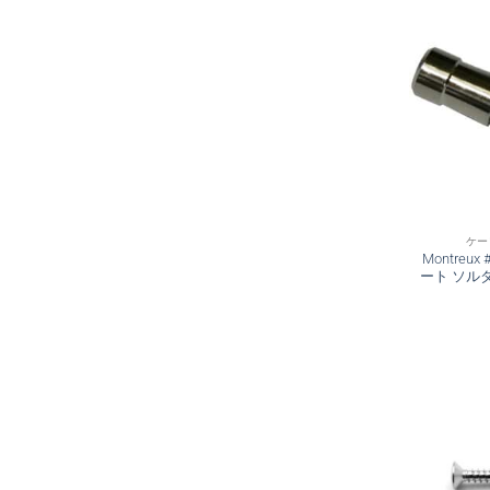
ケー
Montreu
ート ソルダ