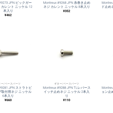
x #9273 JPN ピックガー
Montreux #9268 JPN 糸巻き止め
Montr
 カレント ニッケル 12
ネジ カレント ニッケル 8本入り
ド止め
本入り
¥
352
¥
462
ター/ベースパーツ
ギター/ベースパーツ
x #9281 JPN ストラトピ
Montreux #9288 JPN TLレバース
Montr
プ取付用ネジ ニッケル
イッチ止めネジ ニッケル 2本入
ョン止
6本入り
り
¥
660
¥
110