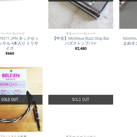
ター/ベースパーツ
ギター/ベースパーツ
x #9271 JPN ネックセッ
【中古】Montreux Buzz Stop Bar
Montr
ッケル 4本入り ミリサ
バズストップバー
止めネジ
イズ
¥
2,480
¥
660
SOLD OUT
SOLD OUT
ブル/コネクタ各種
ギター/ベースパーツ