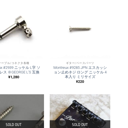
ケーブル/コネクタ各種
ギター/ベースパーツ
eux #2939 ニッケル L字 ソ
Montreux #9285 JPN エスカッシ
ス ※GEORGE L’S 互換
ョン止めネジ ロング ニッケル 4
本入り ミリサイズ
¥
1,280
¥
220
SOLD OUT
SOLD OUT