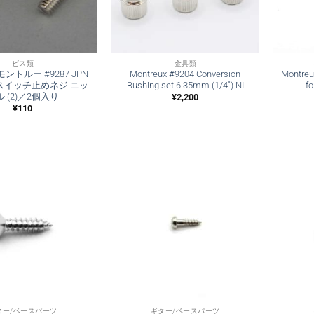
ビス類
金具類
x モントルー #9287 JPN
Montreux #9204 Conversion
Montreu
スイッチ止めネジ ニッ
Bushing set 6.35mm (1/4″) NI
fo
 (2)／2個入り
¥
2,200
¥
110
ター/ベースパーツ
ギター/ベースパーツ