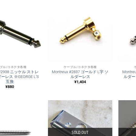
ブル/コネクタ各種
ケーブル/コネクタ各種
x #2938 ニッケル ストレ
Montreux #2837 ゴールド L字 ソ
Montr
ーレス ※GEORGE L’S
ルダーレス
ルダーレ
互換
¥
1,404
¥
880
SOLD OUT