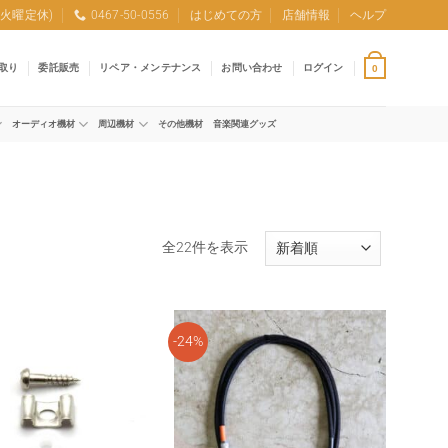
0 (火曜定休)
0467-50-0556
はじめての方
店舗情報
ヘルプ
取り
委託販売
リペア・メンテナンス
お問い合わせ
ログイン
0
オーディオ機材
周辺機材
その他機材
音楽関連グッズ
新
全22件を表示
し
い
順
-24%