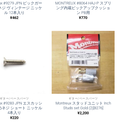
eux #9279 JPN ピックガー
MONTREUX #8064 HAJ-P スプリ
ネジ ヴィンテージ ニッケ
ング内蔵ピックアップクッショ
ル 12本入り
ン PB用
¥
462
¥
770
ギター/ベースパーツ
ギター/ベースパーツ
eux #9283 JPN エスカッシ
Montreux スタッドユニット Inch
めネジ ショート ニッケル
Studs set Gold (2)[8276]
4本入り
¥
2,200
¥
220