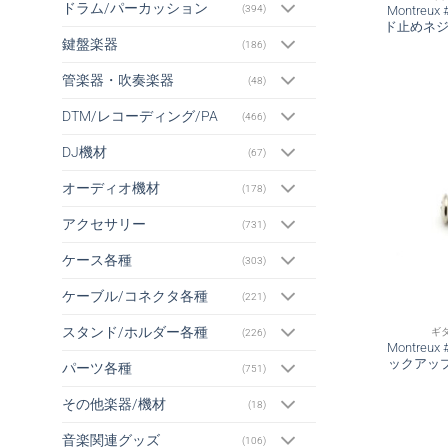
ドラム/パーカッション
(394)
Montreu
ド止めネジ
鍵盤楽器
(186)
管楽器・吹奏楽器
(48)
DTM/レコーディング/PA
(466)
DJ機材
(67)
オーディオ機材
(178)
アクセサリー
(731)
ケース各種
(303)
ケーブル/コネクタ各種
(221)
スタンド/ホルダー各種
ギ
(226)
Montreu
ックアッ
パーツ各種
(751)
その他楽器/機材
(18)
音楽関連グッズ
(106)