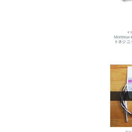
ギ
Montreu
トネジ ニ
ケー