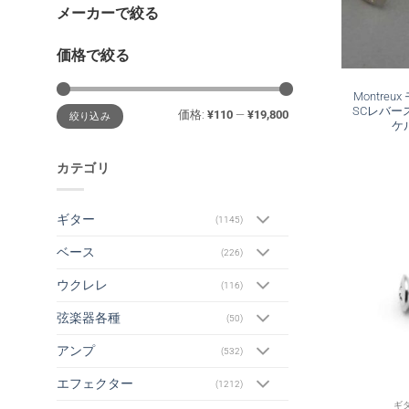
メーカーで絞る
価格で絞る
Montreu
最
最
SCレバー
価格:
¥110
—
¥19,800
絞り込み
低
高
ケル
価
価
格
格
カテゴリ
ギター
(1145)
ベース
(226)
ウクレレ
(116)
弦楽器各種
(50)
アンプ
(532)
エフェクター
(1212)
ギ