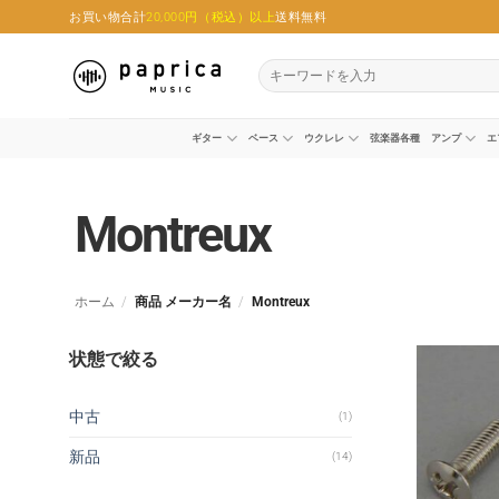
Skip
お買い物合計
20,000円（税込）以上
送料無料
to
content
検
索
対
象:
ギター
ベース
ウクレレ
弦楽器各種
アンプ
エ
Montreux
ホーム
/
商品 メーカー名
/
Montreux
状態で絞る
中古
(1)
新品
(14)