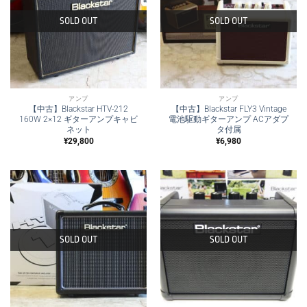
SOLD OUT
SOLD OUT
アンプ
アンプ
【中古】Blackstar HTV-212
【中古】Blackstar FLY3 Vintage
160W 2×12 ギターアンプキャビ
電池駆動ギターアンプ ACアダプ
ネット
タ付属
¥
29,800
¥
6,980
SOLD OUT
SOLD OUT