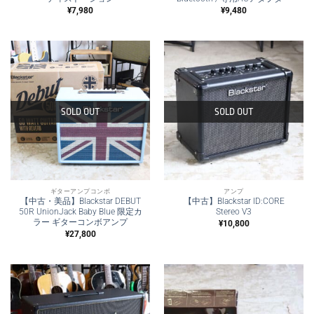
¥
7,980
¥
9,480
SOLD OUT
SOLD OUT
ギターアンプコンボ
アンプ
【中古・美品】Blackstar DEBUT
【中古】Blackstar ID:CORE
50R UnionJack Baby Blue 限定カ
Stereo V3
ラー ギターコンボアンプ
¥
10,800
¥
27,800