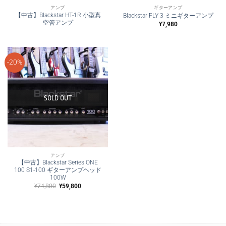
アンプ
ギターアンプ
【中古】Blackstar HT-1R 小型真
Blackstar FLY 3 ミニギターアンプ
空管アンプ
¥
7,980
-20%
SOLD OUT
アンプ
【中古】Blackstar Series ONE
100 S1-100 ギターアンプヘッド
100W
元
現
¥
74,800
¥
59,800
の
在
価
の
格
価
は
格
¥74,800
は
で
¥59,800