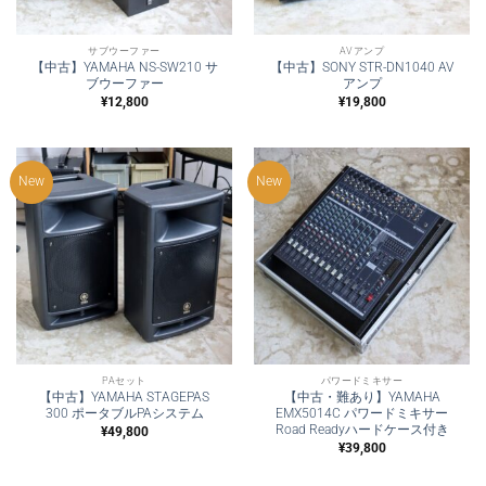
サブウーファー
AVアンプ
【中古】YAMAHA NS-SW210 サ
【中古】SONY STR-DN1040 AV
ブウーファー
アンプ
¥
12,800
¥
19,800
New
New
PAセット
パワードミキサー
【中古】YAMAHA STAGEPAS
【中古・難あり】YAMAHA
300 ポータブルPAシステム
EMX5014C パワードミキサー
Road Readyハードケース付き
¥
49,800
¥
39,800