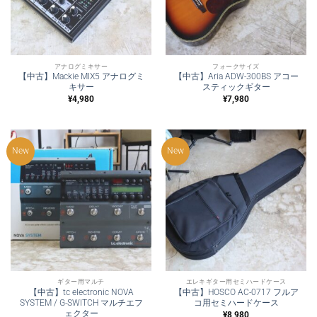
アナログミキサー
フォークサイズ
【中古】Mackie MIX5 アナログミ
【中古】Aria ADW-300BS アコー
キサー
スティックギター
¥
4,980
¥
7,980
New
New
ギター用マルチ
エレキギター用セミハードケース
【中古】tc electronic NOVA
【中古】HOSCO AC-0717 フルア
SYSTEM / G-SWITCH マルチエフ
コ用セミハードケース
ェクター
¥
8,980