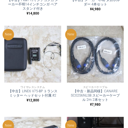
ーカー不明14インチコンガ ペア
ダー 4本セット
スタンド付き
¥
4,980
¥
14,800
New
New
ワイヤレスシステム
スピーカーケーブル
【中古】LINE6 V75-BP トランス
【中古・新品同様】CANARE
ミッター ヘッドセット付属 #2
SC02S6NLSB スピーカーケーブ
ル 2m 2本セット
¥
12,800
¥
7,980
New
New