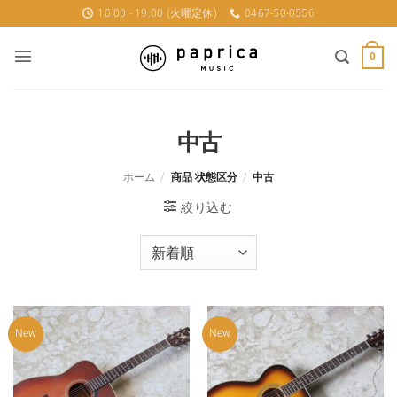
Skip
10:00 - 19:00 (火曜定休)
0467-50-0556
to
content
0
中古
ホーム
/
商品 状態区分
/
中古
絞り込む
New
New