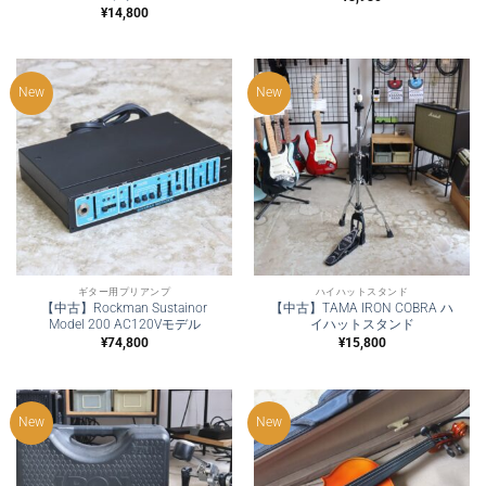
¥
14,800
New
New
ギター用プリアンプ
ハイハットスタンド
【中古】Rockman Sustainor
【中古】TAMA IRON COBRA ハ
Model 200 AC120Vモデル
イハットスタンド
¥
74,800
¥
15,800
New
New