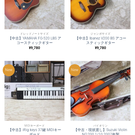
ドレッドノートサイズ
ジャンボサイズ
【中古】YAMAHA FG-520 LBS ア
【中古】Ibanez V200 BS アコー
コースティックギター
スティックギター
¥
9,780
¥
9,780
New
New
MIDIキーボード
バイオリン
【中古】iRig keys 37鍵 MIDIキー
【中古・現状渡し】Suzuki Violin
ボード
NO.200 1/10 2007年製