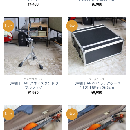
¥
4,480
¥
6,980
New
New
スネアスタンド
ラックケース
【中古】Pearl スネアスタンド ダ
【中古】ARMOR ラックケース
ブルレッグ
4U 内寸奥行：36.5cm
¥
4,980
¥
9,980
New
New