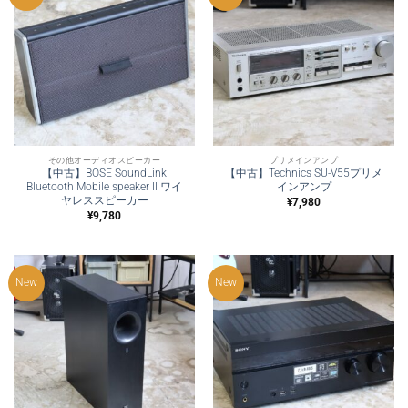
その他オーディオスピーカー
プリメインアンプ
【中古】BOSE SoundLink
【中古】Technics SU-V55プリメ
Bluetooth Mobile speaker II ワイ
インアンプ
ヤレススピーカー
¥
7,980
¥
9,780
New
New