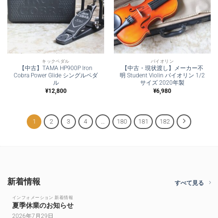
キックペダル
バイオリン
【中古】TAMA HP900P Iron
【中古・現状渡し】メーカー不
Cobra Power Glide シングルペダ
明 Student Violin バイオリン 1/2
ル
サイズ 2020年製
¥
12,800
¥
6,980
1
2
3
4
…
180
181
182
新着情報
すべて見る
インフォメーション 新着情報
夏季休業のお知らせ
2026年7月29日