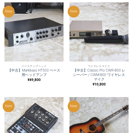
New
New
ベースアンプヘッド
ワイヤレスマイク
【中古】Markbass HT503 ベース
【中古】Classic Pro CWR-800 レ
用ヘッドアンプ
シーバー / CWM-800 ワイヤレス
マイク
¥
49,800
¥
10,800
New
New