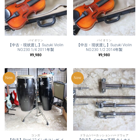
バイオリン
バイオリン
【中古・現状渡し】Suzuki Violin
【中古・現状渡し】Suzuki Violin
NO.230 1/4 2011年製
NO.230 1/2 2014年製
¥
9,980
¥
9,980
New
New
コンガ
ドラム/パーカッションハードウェア
【中古】Pearl 12インチコンガ メ
【中古】メーカー不明 タムホル