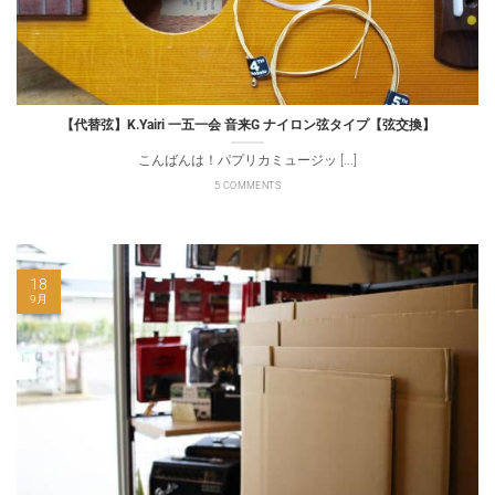
【代替弦】K.Yairi 一五一会 音来G ナイロン弦タイプ【弦交換】
こんばんは！パプリカミュージッ [...]
5 COMMENTS
18
9月