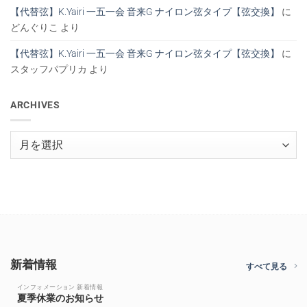
【代替弦】K.Yairi 一五一会 音来G ナイロン弦タイプ【弦交換】
に
どんぐりこ
より
【代替弦】K.Yairi 一五一会 音来G ナイロン弦タイプ【弦交換】
に
スタッフパプリカ
より
ARCHIVES
Archives
新着情報
すべて見る
インフォメーション 新着情報
夏季休業のお知らせ