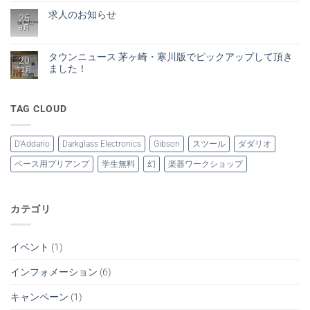
知
あ
大
メ
ら
り
求人のお知らせ
12
ン
25
せ
ま
回
ト
へ
せ
8月
求
コ
払
は
の
ん
人
メ
い
ま
の
ン
ま
だ
お
ト
で
タウンニュース 茅ヶ崎・寒川版でピックアップして頂き
あ
20
知
は
分
り
ました！
ら
12月
ま
割
ま
せ
だ
手
せ
タ
コ
へ
あ
数
ん
ウ
メ
の
り
料
ン
ン
ま
無
ニ
TAG CLOUD
ト
せ
料
ュ
は
ん
キ
ー
ま
ャ
ス
だ
ン
茅
あ
D'Addario
Darkglass Electronics
Gibson
スツール
ダダリオ
ペ
ヶ
り
ー
崎・
ま
ベース用プリアンプ
学生無料
幻
楽器ワークショップ
ン
寒
せ
開
川
ん
始
版
し
で
ま
ピ
し
ッ
カテゴリ
た！
ク
へ
ア
の
ッ
プ
イベント
(1)
し
て
頂
インフォメーション
(6)
き
ま
し
キャンペーン
(1)
た！
へ