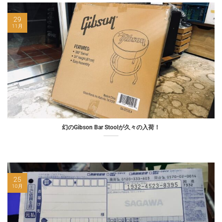
29
11月
幻のGibson Bar Stoolが久々の入荷！
25
10月