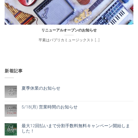
リニューアルオープンのお知らせ
平素はパプリカミュージックスト [...]
新着記事
夏季休業のお知らせ
29
7月
夏
コ
季
メ
休
ン
業
ト
5/18(月) 営業時間のお知らせ
01
の
は
お
5月
5/18(月)
ま
コ
知
営
だ
メ
ら
業
あ
ン
せ
時
り
ト
最大12回払いまで分割手数料無料キャンペーン開始しま
04
へ
間
ま
は
した！
の
の
せ
12月
ま
お
ん
だ
最
コ