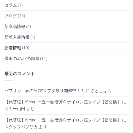
の
コラム
(1)
ブログ
(16)
新商品情報
(4)
新着入荷情報
(1)
新着情報
(19)
満田のJAZZの部屋
(11)
最近のコメント
パプリカ、春のACアダプタ祭り開催中！！
に
さとし
より
【代替弦】K.Yairi 一五一会 音来G ナイロン弦タイプ【弦交換】
に
サミー山田
より
【代替弦】K.Yairi 一五一会 音来G ナイロン弦タイプ【弦交換】
に
スタッフパプリカ
より