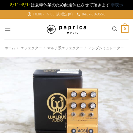
8/11~8/14
は夏季休業のため配送休止させて頂きます
非表示
Skip
10:00 - 19:00 (火曜定休)
0467-50-0556
to
content
0
ホーム
/
エフェクター
/
マルチ系エフェクター
/
アンプシミュレーター