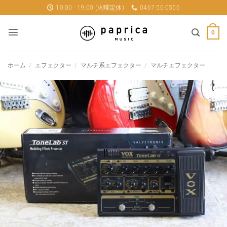
Skip
10:00 - 19:00 (火曜定休)
0467-50-0556
to
content
0
ホーム
/
エフェクター
/
マルチ系エフェクター
/
マルチエフェクター