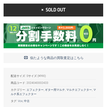
SOLD OUT
似たような商品の買取査定はこちら
配送サイズ: Sサイズ (¥990)
商品コード:
2024040002433
カテゴリー:
エフェクター
,
ギター用マルチ
,
マルチエフェクター
,
マ
ルチ系エフェクター
タグ:
Vox
,
中古