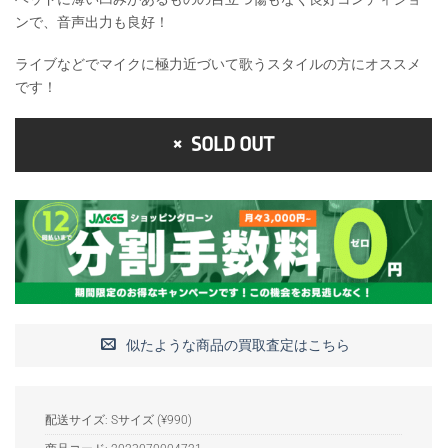
で
¥37,800
ンで、音声出力も良好！
し
で
ライブなどでマイクに極力近づいて歌うスタイルの方にオススメ
た。
す。
です！
SOLD OUT
似たような商品の買取査定はこちら
配送サイズ: Sサイズ (¥990)