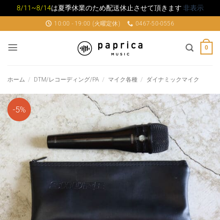
8/11~8/14
は夏季休業のため配送休止させて頂きます
非表示
Skip
10:00 - 19:00 (火曜定休)
0467-50-0556
to
content
0
ホーム
/
DTM/レコーディング/PA
/
マイク各種
/
ダイナミックマイク
-5%