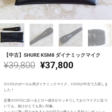
【中古】SHURE KSM8 ダイナミックマイク
元
現
¥
39,800
¥
37,800
の
在
価
の
SHUREのボーカル用ダイナミックマイク、KSM8が中古で入荷しま
格
価
した！
は
格
定番のSM58に比べるとロー成分がスッキリしておりマイクに近づ
いても、抜けがとても良い印象。
¥39,800
は
ヘッドに薄い凹みがあるものの目立つ傷もなく良好コンディショ