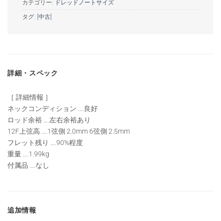
カテゴリー:
ドレッドノートサイズ
タグ:
[中古]
詳細・スペック
［ 詳細情報 ］
ネックコンディション ….良好
ロッド余裕 ….左右余裕あり
12F上弦高 ….1弦側 2.0mm 6弦側 2.5mm
フレット残り ….90%程度
重量 ….1.99kg
付属品 ….なし
追加情報