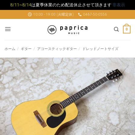
8/11~8/14
は夏季休業のため配送休止させて頂きます
非表示
Skip
10:00 - 19:00 (火曜定休)
0467-50-0556
to
content
0
ホーム
/
ギター
/
アコースティックギター
/
ドレッドノートサイズ