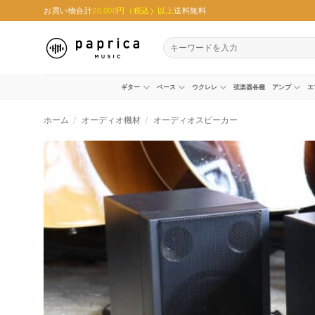
Skip
お買い物合計
20,000円（税込）以上
送料無料
to
content
検
索
対
象:
ギター
ベース
ウクレレ
弦楽器各種
アンプ
エ
ホーム
/
オーディオ機材
/
オーディオスピーカー