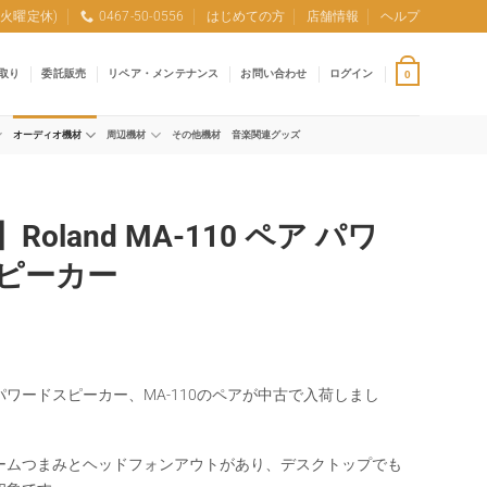
0 (火曜定休)
0467-50-0556
はじめての方
店舗情報
ヘルプ
取り
委託販売
リペア・メンテナンス
お問い合わせ
ログイン
0
オーディオ機材
周辺機材
その他機材
音楽関連グッズ
Roland MA-110 ペア パワ
ピーカー
ワードスピーカー、MA-110のペアが中古で入荷しまし
ームつまみとヘッドフォンアウトがあり、デスクトップでも