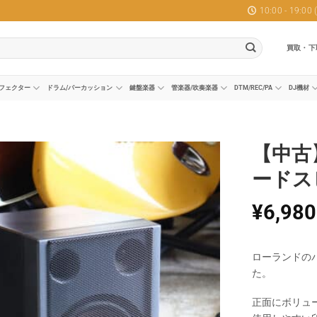
10:00 - 19:0
買取・下
フェクター
ドラム/パーカッション
鍵盤楽器
管楽器/吹奏楽器
DTM/REC/PA
DJ機材
【中古】
ードス
¥
6,980
ローランドのパ
た。
正面にボリュ