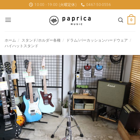
Skip
10:00 - 19:00 (火曜定休)
0467-50-0556
to
content
0
ホーム
/
スタンド/ホルダー各種
/
ドラム/パーカッションハードウェア
/
ハイハットスタンド