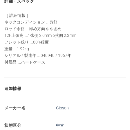
詳細・スペック
［ 詳細情報 ］
ネックコンディション ….良好
ロッド余裕 ….締め方向やや固め
12F上弦高 ….1弦側 2.0mm 6弦側 2.3mm
フレット残り ….80%程度
重量 ….1.92kg
シリアル / 製造年 ….040940 / 1967年
付属品 ….ハードケース
追加情報
メーカー名
Gibson
状態区分
中古