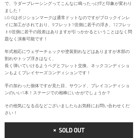
で、ラダーブレーシングってこんなに鳴ったっけ⁉️と印象が変わり
ました！
LG-0はポジションマークは通常ドットなのですがブロックインレ
イに加工がされており、9フレット1弦側に若干の浮き、12フレッ
ト6弦側に若干の段差はありますが引っかかるということはなく問
題なく演奏可能です！
年式相応にウェザーチェックや塗装割れなどはありますが木部の
割れやトップ浮きはなく、
長く弾いていけるようペグとフレット交換、ネックコンディショ
ンもよくプレイヤーズコンディションです！
手の加わった個体ですが見た目、サウンド、プレイコンディショ
ンのいい1本！ステージでの相棒にいかがでしょうか？
その他気になる点などございましたらお気軽にお問い合わせくだ
さい！
SOLD OUT