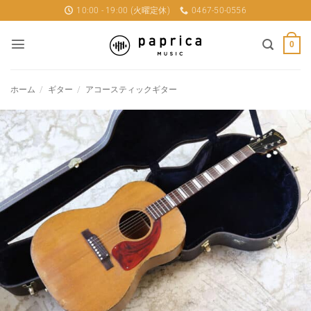
Skip
10:00 - 19:00 (火曜定休)
0467-50-0556
to
content
0
ホーム
/
ギター
/
アコースティックギター