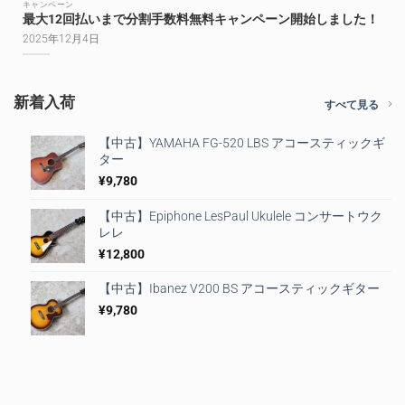
キャンペーン
最大12回払いまで分割手数料無料キャンペーン開始しました！
2025年12月4日
新着入荷
すべて見る
【中古】YAMAHA FG-520 LBS アコースティックギ
ター
¥
9,780
【中古】Epiphone LesPaul Ukulele コンサートウク
レレ
¥
12,800
【中古】Ibanez V200 BS アコースティックギター
¥
9,780