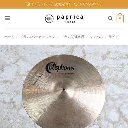
Skip
10:00 - 19:00 (火曜定休)
0467-50-0556
to
content
0
ホーム
/
ドラム/パーカッション
/
ドラム関連各種
/
シンバル
/
ライド