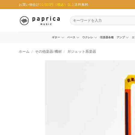
Skip
お買い物合計
20,000円（税込）以上
送料無料
to
content
検
索
対
象:
ギター
ベース
ウクレレ
弦楽器各種
アンプ
エ
ホーム
/
その他楽器/機材
/
ガジェット系楽器