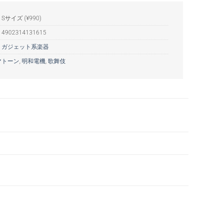
Sサイズ (¥990)
:
4902314131615
:
ガジェット系楽器
マトーン
,
明和電機
,
歌舞伎