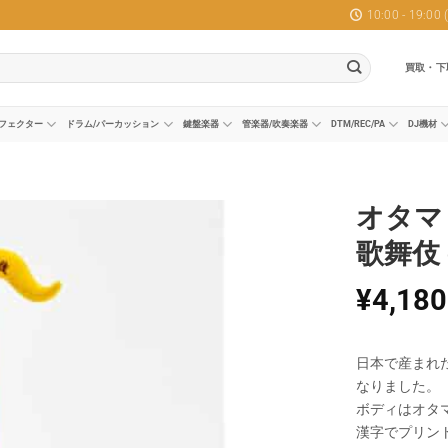
10:00 - 19:0
買取・下
フェクター
ドラム/パーカッション
鍵盤楽器
管楽器/吹奏楽器
DTM/REC/PA
DJ機材
オタマ
歌舞伎 
¥
4,180
日本で産まれ
なりました。
ボディはオタ
漢字でプリン