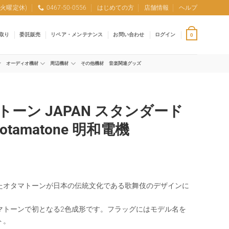
0 (火曜定休)
0467-50-0556
はじめての方
店舗情報
ヘルプ
取り
委託販売
リペア・メンテナンス
お問い合わせ
ログイン
0
オーディオ機材
周辺機材
その他機材
音楽関連グッズ
トーン JAPAN スタンダード
otamatone 明和電機
たオタマトーンが日本の伝統文化である歌舞伎のデザインに
マトーンで初となる2色成形です。フラッグにはモデル名を
ト。